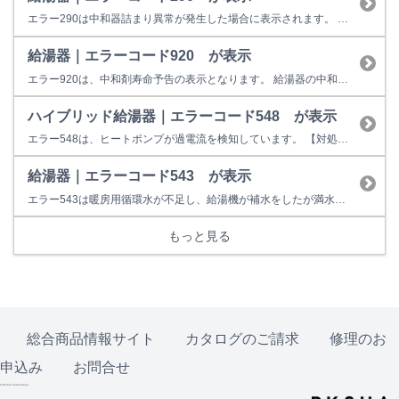
エラー290は中和器詰まり異常が発生した場合に表示されます。 お客様での対処方法は、給湯栓（シャワーなどお湯を出すところ）をいったん閉めて再操作をお願いします。 【改善しない場合】 中和器、排水管等の不具合の可能性があります。 （冬季の場合、排水管の凍結によって発生することがあります。その場合は、自然に解凍されることでエラーは出なくなります。） 修理料金の目安は以下のとお...
給湯器｜エラーコード920 が表示
エラー920は、中和剤寿命予告の表示となります。 給湯器の中和器寿命がきていることをお知らせしています。 しばらく（１～２ヶ月）ご使用はできますが、早めの部品交換(中和器）をお勧めします。 次に『930』エラーが出てしまうと給湯器の使用ができなくなります。 【考えられる故障箇所】 中和器 修理料金の目安は以下のとおりです。 12,600円～34,500円（税込） 【ご注意事項】...
ハイブリッド給湯器｜エラーコード548 が表示
エラー548は、ヒートポンプが過電流を検知しています。 【対処方法】 ヒートポンプへの電源電圧を確認してください。 リモコンの運転スイッチを一旦切っていただき、再操作してください。 改善しない場合は、修理は下記窓口よりご依頼ください。
給湯器｜エラーコード543 が表示
エラー543は暖房用循環水が不足し、給湯機が補水をしたが満水にならなかった時に表示します。 給湯器の電源プラグを一旦抜いていただき、差し直してください。 改善しない場合は点検修理が必要です。 【考えられる故障箇所】 シスターン、補給水電磁弁、電装ユニット等 修理料金の目安は以下のとおりです。 18,900円～56,900円（税込） 【ご注意事項】 実際の修理料金は修理員よりご...
もっと見る
総合商品情報サイト
カタログのご請求
修理のお
申込み
お問合せ
© Rinnai Corporation.