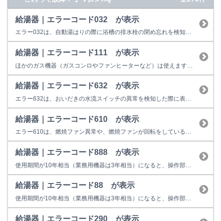
給湯器｜エラーコード032 が表示
エラー032は、自動湯はりの際に浴槽の排水栓の閉め忘れを検知したときの表示です。 （１）排水栓はしっかりと閉まっていますか？ お湯はり時に排水栓の閉め忘れ、若しくは排水栓がしっかり閉まっていないと、お湯が排水口から抜けてしまい、循環口まで貯まりませんので、リモコンに032と表示して停止してしまいます。 （２）循環口のフィルタは、ごみ等で詰っていませんか？ ポンプ循環で機器内部...
給湯器｜エラーコード111 が表示
ほかのガス機器（ガスコンロやファンヒーターなど）は使えますか？
給湯器｜エラーコード632 が表示
エラー632は、おいだきの水流スイッチの異常を検知した際に表示します。 下記をご確認ください。それでも改善しない場合は機器の故障またはその他不具合の可能性があります。 （1）浴槽内のお湯（水）は、循環アダプタが十分に隠れるくらいありますか？ 水位が循環アダプタより低い場合は、おいだきが出来ないため、エラーを表示することがあります。 （2）循環アダプタのフィルタが汚れていませんか？ ...
給湯器｜エラーコード610 が表示
エラー610は、燃焼ファン異常や、燃焼ファンが回転をしているのに 回転を検知しない症状が発生した場合に表示します。 お客様での対処方法は、運転スイッチを一旦切っていただき、再操作をお願い致します。 【改善しない場合】 給湯用燃焼ファンモーターや、電装ユニット等の故障の可能性がございますので、修理が必要となります。 修理料金の目安は以下のとおりです。 18,900円～80,5...
給湯器｜エラーコード888 が表示
使用期間が10年相当（業務用機器は3年相当）になると、操作部またはリモコンに「888」を表示して点検時期をお知らせします。 故障表示ではないため、そのまま使用することもできますが、経年劣化に起因する製品事故を防止するため、あんしん点検をおすすめしています。点検を受けない場合はお早めの取り替えをおすすめしています。 ※イラストは一例です。製品によっては上図と異なる場合があります...
給湯器｜エラーコード88 が表示
使用期間が10年相当（業務用機器は3年相当）になると、操作部またはリモコンに「88」を表示して点検時期をお知らせします。 故障表示ではないため、そのまま使用することもできますが、経年劣化に起因する製品事故を防止するため、あんしん点検をおすすめしています。点検を受けない場合はお早めの取り替えをおすすめしています。 ※イラストは一例です。製品によっては上図と異なる場合があります。...
給湯器｜エラーコード290 が表示