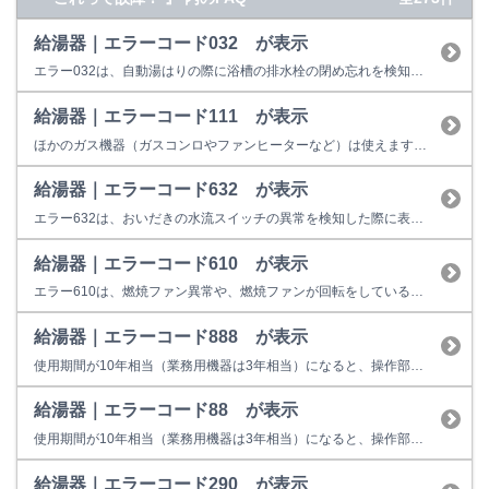
給湯器｜エラーコード032 が表示
エラー032は、自動湯はりの際に浴槽の排水栓の閉め忘れを検知したときの表示です。 （１）排水栓はしっかりと閉まっていますか？ お湯はり時に排水栓の閉め忘れ、若しくは排水栓がしっかり閉まっていないと、お湯が排水口から抜けてしまい、循環口まで貯まりませんので、リモコンに032と表示して停止してしまいます。 （２）循環口のフィルタは、ごみ等で詰っていませんか？ ポンプ循環で機器内部...
給湯器｜エラーコード111 が表示
ほかのガス機器（ガスコンロやファンヒーターなど）は使えますか？
給湯器｜エラーコード632 が表示
エラー632は、おいだきの水流スイッチの異常を検知した際に表示します。 下記をご確認ください。それでも改善しない場合は機器の故障またはその他不具合の可能性があります。 （1）浴槽内のお湯（水）は、循環アダプタが十分に隠れるくらいありますか？ 水位が循環アダプタより低い場合は、おいだきが出来ないため、エラーを表示することがあります。 （2）循環アダプタのフィルタが汚れていませんか？ ...
給湯器｜エラーコード610 が表示
エラー610は、燃焼ファン異常や、燃焼ファンが回転をしているのに 回転を検知しない症状が発生した場合に表示します。 お客様での対処方法は、運転スイッチを一旦切っていただき、再操作をお願い致します。 【改善しない場合】 給湯用燃焼ファンモーターや、電装ユニット等の故障の可能性がございますので、修理が必要となります。 修理料金の目安は以下のとおりです。 18,900円～80,5...
給湯器｜エラーコード888 が表示
使用期間が10年相当（業務用機器は3年相当）になると、操作部またはリモコンに「888」を表示して点検時期をお知らせします。 故障表示ではないため、そのまま使用することもできますが、経年劣化に起因する製品事故を防止するため、あんしん点検をおすすめしています。点検を受けない場合はお早めの取り替えをおすすめしています。 ※イラストは一例です。製品によっては上図と異なる場合があります...
給湯器｜エラーコード88 が表示
使用期間が10年相当（業務用機器は3年相当）になると、操作部またはリモコンに「88」を表示して点検時期をお知らせします。 故障表示ではないため、そのまま使用することもできますが、経年劣化に起因する製品事故を防止するため、あんしん点検をおすすめしています。点検を受けない場合はお早めの取り替えをおすすめしています。 ※イラストは一例です。製品によっては上図と異なる場合があります。...
給湯器｜エラーコード290 が表示