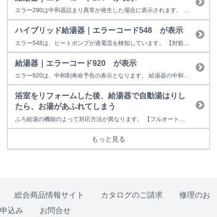
エラー290は中和器詰まり異常が発生した場合に表示されます。 お客様での対処方法は、給湯栓（シャワーなどお湯を出すところ）をいったん閉めて再操作をお願いします。 【改善しない場合】 中和器、排水管等の不具合の可能性があります。 （冬季の場合、排水管の凍結によって発生することがあります。その場合は、自然に解凍されることでエラーは出なくなります。） 修理料金の目安は以下のとお...
ハイブリッド給湯器｜エラーコード548 が表示
エラー548は、ヒートポンプが過電流を検知しています。 【対処方法】 ヒートポンプへの電源電圧を確認してください。 リモコンの運転スイッチを一旦切っていただき、再操作してください。 改善しない場合は、修理は下記窓口よりご依頼ください。
給湯器｜エラーコード920 が表示
エラー920は、中和剤寿命予告の表示となります。 給湯器の中和器寿命がきていることをお知らせしています。 しばらく（１～２ヶ月）ご使用はできますが、早めの部品交換(中和器）をお勧めします。 次に『930』エラーが出てしまうと給湯器の使用ができなくなります。 【考えられる故障箇所】 中和器 修理料金の目安は以下のとおりです。 12,600円～34,500円（税込） 【ご注意事項】...
浴室をリフォームした後、給湯器で自動湯はりし
たら、お湯があふれてしまう
ふろ給湯の機能のよって対応方法が異なります。 【フルオートタイプ（全自動タイプ）をご使用の場合】 設定水位を下げてください。 フルオートタイプは浴槽のサイズを記憶しており、浴槽サイズに合わせて設定水位まで湯はりをするので、浴槽を交換したときに浴槽サイズの記憶をし直す（浴槽データの再設定）必要があります。 手順としては、 ① 浴室リモコンで、記憶内容を消去する ② 浴槽を空にす...
もっと見る
総合商品情報サイト
カタログのご請求
修理のお
申込み
お問合せ