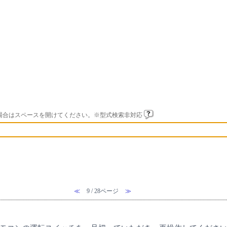
場合はスペースを開けてください。※型式検索非対応
≪
9 / 28ページ
≫