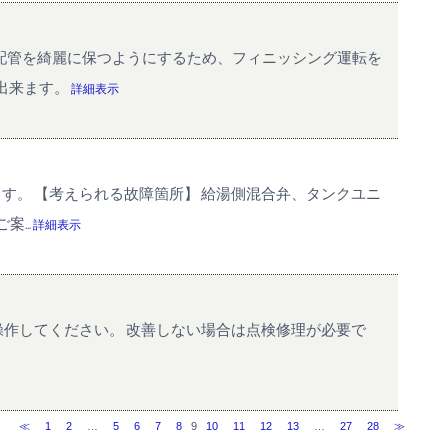
と配管を綺麗に保つようにするため、フィニッシング運転を
出来ます。
詳細表示
す。 【考えられる故障箇所】 給湯側混合弁、タンクユニ
...
詳細表示
操作してください。 改善しない場合は点検修理が必要で
≪
1
2
…
5
6
7
8
9
10
11
12
13
…
27
28
≫