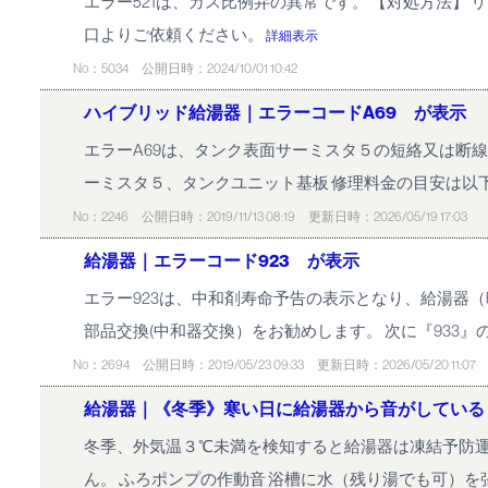
エラー521は、ガス比例弁の異常です。 【対処方法】
口よりご依頼ください。
詳細表示
No：5034
公開日時：2024/10/01 10:42
ハイブリッド給湯器｜エラーコードA69 が表示
エラーA69は、タンク表面サーミスタ５の短絡又は断
ーミスタ５、タンクユニット基板 修理料金の目安は以下のとおり
No：2246
公開日時：2019/11/13 08:19
更新日時：2026/05/19 17:03
給湯器｜エラーコード923 が表示
エラー923は、中和剤寿命予告の表示となり、給湯器
部品交換(中和器交換）をお勧めします。 次に『933』
No：2694
公開日時：2019/05/23 09:33
更新日時：2026/05/20 11:07
給湯器｜《冬季》寒い日に給湯器から音がしている
冬季、外気温３℃未満を検知すると給湯器は凍結予防運
ん。 ふろポンプの作動音 浴槽に水（残り湯でも可）を