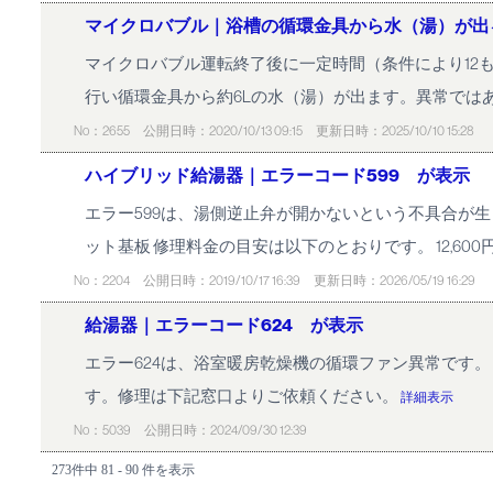
マイクロバブル｜浴槽の循環金具から水（湯）が出
マイクロバブル運転終了後に一定時間（条件により12
行い循環金具から約6Lの水（湯）が出ます。異常では
No：2655
公開日時：2020/10/13 09:15
更新日時：2025/10/10 15:28
ハイブリッド給湯器｜エラーコード599 が表示
エラー599は、湯側逆止弁が開かないという不具合が
ット基板 修理料金の目安は以下のとおりです。 12,600円
No：2204
公開日時：2019/10/17 16:39
更新日時：2026/05/19 16:29
給湯器｜エラーコード624 が表示
エラー624は、浴室暖房乾燥機の循環ファン異常です
す。修理は下記窓口よりご依頼ください。
詳細表示
No：5039
公開日時：2024/09/30 12:39
273件中 81 - 90 件を表示