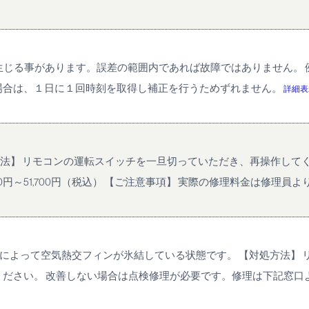
生じる事があります。誤差の範囲内であれば故障ではありません。 例
場合は、１日に１回時刻を取得し補正を行うためずれません。
詳細表
処方法】 リモコンの運転スイッチを一旦切っていただき、再操作して
円～51,700円（税込） 【ご注意事項】 実際の修理料金は修理員よりご
どによって空気熱交フィンが氷結している状態です。 【対処方法】
ださい。 改善しない場合は点検修理が必要です。修理は下記窓口