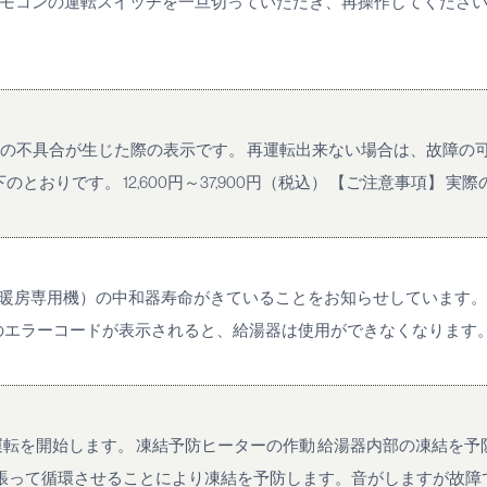
 リモコンの運転スイッチを一旦切っていただき、再操作してくださ
線の不具合が生じた際の表示です。 再運転出来ない場合は、故障の可
です。 12,600円～37,900円（税込） 【ご注意事項】 実際の修
（暖房専用機）の中和器寿命がきていることをお知らせしています。
のエラーコードが表示されると、給湯器は使用ができなくなります。 
転を開始します。 凍結予防ヒーターの作動 給湯器内部の凍結を
張って循環させることにより凍結を予防します。音がしますが故障では