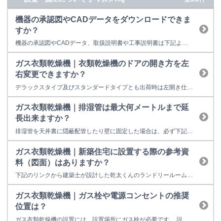
機器の承認図やCADデータをダウンロードできま
すか？
機器の承認図やCADデータ、取扱説明書や工事説明書は下記よりダウンロードしていただけます。 製品データダウンロード
ガス衣類乾燥機｜衣類乾燥機のドアの開き方を左
右変更できますか？
デラックスタイプ及びスタンダードタイプとも出荷時は左開き仕様です。 設置場所に応じてドアの開き方を左右変更出来ます。 右開きへ変更を希望する場合は、お買い上げの販売店、または当社お客様センターにご連絡ください。 （ドアの入替作業は有償になります。）
ガス衣類乾燥機｜排湿管は最大何メートルまで延
長出来ますか？
排湿管を天井裏に隠蔽配管したり壁に固定した場合は、必ず下記の指定部材を使用し、次式に従い種類、個数、長さを選定してください。 （Ｄの値に収まる様にしてください。） また、この設置については、資格が必要です。
ガス衣類乾燥機｜新築住宅に設置する際の参考資
料（図面）はありますか？
下記のリンクから建築士が設計した乾太くんのランドリールーム設置図面をご覧になれます。 【乾太くんご検討の方へ】
ガス衣類乾燥機｜ガス栓や電源コンセントの推奨
位置は？
ガス衣類乾燥機の設置には、設置場所にガス栓が必要です。 設置形態に応じた位置にガス栓を設けてください。 例：専用台（高）を使用して洗濯機の上に設置する場合のガス栓位置は、洗濯機用水栓、洗濯機用電源コンセント（H=1,100mm 程度）に高さを合わせて、専用台の柱や洗濯機の開閉に支障のない位置に設置してください。 【参考】