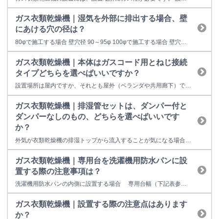
ガス衣類乾燥機｜湿気を外部に排出する場合、壁
にあける穴の径は？
80φで施工する場合 壁穴径 90～95φ 100φで施工する場合 壁穴径 110～115φ ※排湿管セット（アルミ製）を使用又はステンレス製の排湿筒を使用する場合でも必要な壁穴径は同じです。 ※アルミ製及びステンレス製の排湿筒の場合。 ※壁径は機器の能力に違いはありません。
ガス衣類乾燥機｜本体はガスコード用とねじ接続
タイプどちらを選べばいいですか？
設置場所は屋内ですか、それとも屋外（ベランダや共用廊下）ですか？
ガス衣類乾燥機｜排湿管セットは、ダンパー付と
ダンパーなしのもの、どちらを選べばいいです
か？
外気が衣類乾燥機の排湿トップから流入することが気になる場合は、ダンパー付をご利用ください。 《ダンパー閉（機器未使用時）》 《ダンパー開（機器使用時）》 《詳しい説明》 衣類乾燥機を運転することで屋内の空気を外に排気します。 気密性の高い住宅の場合は、衣類乾燥機を使用後、室内が負圧になっていることから衣類乾燥機の排湿トップから外気を吸...
ガス衣類乾燥機｜専用台を洗濯機用防水パンに設
置する際の注意事項は？
洗濯機用防水パンの内側に設置する場合 専用台幅（下記表参照）以上の防水パン内寸a が必要です。 洗濯機用防水パンの外側に設置する場合 専用台の脚幅30mm※を確保して、下記の幅（内寸法）の確認が必要です。
ガス衣類乾燥機｜設置する際の注意点はあります
か？