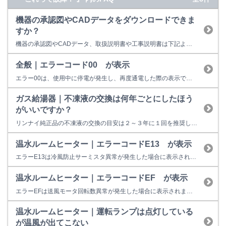
機器の承認図やCADデータをダウンロードできま
すか？
機器の承認図やCADデータ、取扱説明書や工事説明書は下記よりダウンロードしていただけます。 製品データダウンロード
全般｜エラーコード00 が表示
エラー00は、使用中に停電が発生し、再度通電した際の表示です。また、運転中に、使用中に電源プラグを引き抜くと「00」が点滅します。 再通電後に、再操作しても同様のエラーが表示する場合は、点検修理が必要になります。
ガス給湯器｜不凍液の交換は何年ごとにしたほう
がいいですか？
リンナイ純正品の不凍液の交換の目安は２～３年に１回を推奨しています。
温水ルームヒーター｜エラーコードE13 が表示
エラーE13は冷風防止サーミスタ異常が発生した場合に表示されます。再操作してもエラーが出る場合は修理をご依頼ください。 修理料金の目安は以下のとおりです。 25,300円～37,900円（税込） 【ご注意事項】 実際の修理料金は修理員よりご案内いたします。 訪問した場合は、修理を行わなくても出張費や故障診断料などが発生します。 設置状況（高所、狭所等）や作業内容（機器の取り外...
温水ルームヒーター｜エラーコードEF が表示
エラーEFは送風モータ回転数異常が発生した場合に表示されます。再操作してもエラーが出る場合は修理をご依頼ください。 修理料金の目安は以下のとおりです。 25,300円～37,900円（税込） 【ご注意事項】 実際の修理料金は修理員よりご案内いたします。 訪問した場合は、修理を行わなくても出張費や故障診断料などが発生します。 設置状況（高所、狭所等）や作業内容（機器の取り外し等...
温水ルームヒーター｜運転ランプは点灯している
が温風が出てこない