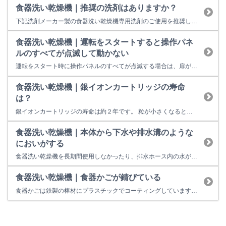
食器洗い乾燥機｜推奨の洗剤はありますか？
下記洗剤メーカー製の食器洗い乾燥機専用洗剤のご使用を推奨しています。 推奨する洗剤メーカー以外の専用洗剤、特に海外メーカー製の専用洗剤を使用すると泡が異常発生し、洗浄不良、水漏れ等の問題が発生する可能性があります。 推奨メーカー・洗剤シリーズ → こちら
食器洗い乾燥機｜運転をスタートすると操作パネ
ルのすべてが点滅して動かない
運転をスタート時に操作パネルのすべてが点滅する場合は、扉が完全に閉まっていない（または、開閉レバーが「閉」になっていない）場合に表示されます。 扉が完全に閉まっているかを確認して、再操作をしてください。 改善しない場合は、機器の故障の可能性があります。 【考えられる故障箇所】 ドアスイッチ、電装ユニット等 修理料金の目安は以下のとおりです。 18,900円～31,600円（税...
食器洗い乾燥機｜銀イオンカートリッジの寿命
は？
銀イオンカートリッジの寿命は約２年です。 粒が小さくなると溶け出す銀イオンが少なくなり効果がなくなるので、粒がまだ残っていても交換してください。 リンナイ商品取扱店様、または リンナイ公式部品販売サイト（Rinnai Style（リンナイスタイル））で購入が可能です。 型式をご確認の上お調べください。
食器洗い乾燥機｜本体から下水や排水溝のような
においがする
食器洗い乾燥機を長期間使用しなかったり、排水ホース内の水が蒸発すると、においがすることがあります。 乾燥以外のコースで運転してください。 においが落ちない場合は、全国のスーパーなどでお買い求めいただける「食器洗い機徹底洗浄中（庫内クリーナー）」をお試しください。
食器洗い乾燥機｜食器かごが錆びている
食器かごは鉄製の棒材にプラスチックでコーティングしています。 コーティングに包丁などの鋭利なものが当たることで傷がついたり、食器をセットする際の繰り返しによりコーティングが剥がれたりして、鉄製の棒材が表面に出ることがあります。 コーティングが剥がれた状態で棒材に洗浄水が触れることで錆びが発生する場合があります。 食器かごは消耗部品となりますので、傷んだ場合は【リンナイ公式部品販売サ...