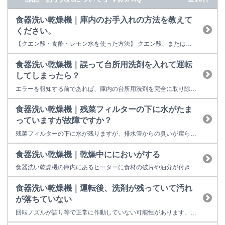
食器洗い乾燥機｜庫内のお手入れの方法を教えて
ください。
【クエン酸・食酢・レモン水を使った方法】 クエン酸、または食酢かレモン水を水槽内に入れます。 ※ 量の目安は、クエン酸は20g、食酢・レモン水は50ccです。汚れがひどい場合は、約2倍の量を入れてください。 「スタート」を押して、電源を「入」にします。 「コース」を押して、運転コースを標準コースにします。 「スタート」を押します。 （運転ランプが点滅状態のときは必要ありま...
食器洗い乾燥機｜誤って台所用洗剤を入れて運転
してしまったら？
エラーを報知する前であれば、庫内の台所用洗剤を完全に取り除くことで、その後も問題なく使用することができる場合があります。 以下の手順に従い台所用洗剤を取り除いてください。 電源を切り、食器と食器かごを取り出し、ていねいに手洗いし台所用洗剤を取り除いてください。 食器かごを取り出すことができない一部の機種については、装着したままできる限り泡を拭き取ってください。 電源を入れてくださ...
食器洗い乾燥機｜残菜フィルターの下に水がたま
っていますが故障ですか？
残菜フィルターの下に水が残りますが、排水管からの臭いが戻らないよう防止するため、水が残るようになっているため正常です。 又、排水時に食洗機内部のポンプを保護するためにも必要です。 次回ご使用の際には溜まっている水は排水され、新しい水（お湯）で洗浄する仕組みです。 たまっている水が、頻繁に残さいフィルター上面より上に残っている場合は、故障の可能性があります。
食器洗い乾燥機｜乾燥中ににおいがする
食器洗い乾燥機の庫内にあるヒーターに食材の破片や油分が付き、熱されることでにおいが発生する場合があります。運転時に専用洗剤を多めに入れてみてください。
食器洗い乾燥機｜運転後、洗剤が残っていて汚れ
が落ちていない
回転ノズルが詰り等で正常に作動していない可能性があります。 回転ノズルをお手入れしてください。 ○お手入れ例 食器を入れた状態で、回転ノズルが回るかどうかをご確認ください。 食器の入れ方によっては回転ノズルが正常に回らないことがあります。 お箸などが当たらないよう食器の入れ方にご注意ください。 回転ノズルを掃除しても改善しない場合は、器具の故障、その他不具合の可能性があります。