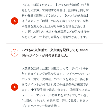
下記をご確認ください。 【いつもの火加減】の「登
録した火加減」で調理する場合は、記録時と同じ材
料や分量で調理してください。 【いつもの火加減】
は「火力」と「時間」のみを記録しています。材料
や分量を変えると仕上がりが異なる場合がありま
す。 同じ材料でも水温や食材温度などが異なる場合
があるため、仕上がりが異なる可能性があります。
いつもの火加減で、火加減を記録してもRinnai
Styleポイントが付与されません。
火加減を記録した累計回数によって、ポイントを付
与するタイミングが異なります。 マイページの中の
バッジ一覧で「火加減」のページを見ると、あと何
回でポイントが付与されるのか達成条件が確認でき
ます。 ◆下記手順で確認できます。 ①画面左上メニ
ュー ＞ マイページ ②画面をスワイプしていき、
4つ目の「バッジ」を表示 ③「詳しく見る」をタッ
プするとバッジ一覧が表示 ...