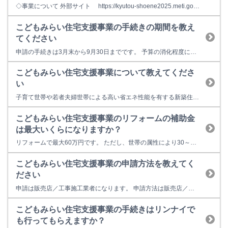
◇事業について 外部サイト https://kyutou-shoene2025.meti.go.jp/ ◇対象型式について ※ハイブリッド給湯器は、ヒートポンプの型式で申請します。 外部サイト https://jutaku-shoene2025.mlit.go.jp/manufacturer/search/product/high-efficiency-water-heate...
こどもみらい住宅支援事業の手続きの期間を教え
てください
申請の手続きは3月末から9月30日までです。 予算の消化程度により短縮される場合があります。 申請の手続きは販売店／工事施工業者になります。
こどもみらい住宅支援事業について教えてくださ
い
子育て世帯や若者夫婦世帯による高い省エネ性能を有する新築住宅の取得や住宅の省エネ改修等に対して補助金が交付されます。 販売店／工事施工業者と工事請負契約を結ぶ商品が対象です。 リンナイ商品の取得は、住宅リフォームで申請します。詳しくは下記をごらんください。 こどもみらい住宅支援事業ホームページ（https://kodomo-mirai.mlit.go.jp/）
こどもみらい住宅支援事業のリフォームの補助金
は最大いくらになりますか？
リフォームで最大60万円です。 ただし、世帯の属性により30～60万円になります。
こどもみらい住宅支援事業の申請方法を教えてく
ださい
申請は販売店／工事施工業者になります。 申請方法は販売店／工事施工業者に確認ください。 なお、登録された事業者は下記より確認できます。 こどもみらい住宅事業者の検索
こどもみらい住宅支援事業の手続きはリンナイで
も行ってもらえますか？