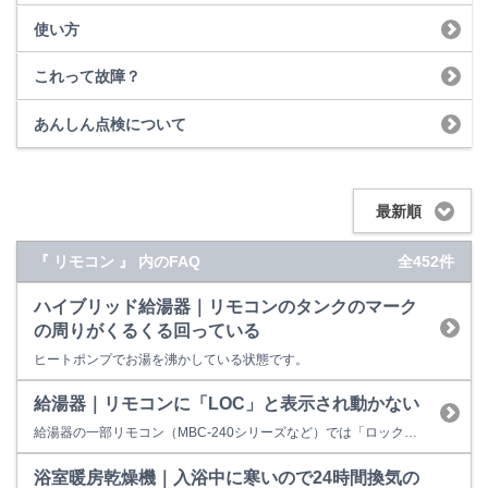
使い方
これって故障？
あんしん点検について
最新順
『 リモコン 』 内のFAQ
全452件
ハイブリッド給湯器｜リモコンのタンクのマーク
の周りがくるくる回っている
ヒートポンプでお湯を沸かしている状態です。
給湯器｜リモコンに「LOC」と表示され動かない
給湯器の一部リモコン（MBC-240シリーズなど）では「ロック機能」が搭載されています。 お年寄りや小さなお子様などが誤った操作をしないように、リモコンのスイッチをロックすることができる機能です。 「LOC」はロック中であることを表しており、エラー表示ではありません。 台所・浴室リモコンそれぞれで設定できます。 例）MBC-240Vの場合 ※設定／解除方法は、各リモコンの取扱説...
浴室暖房乾燥機｜入浴中に寒いので24時間換気の