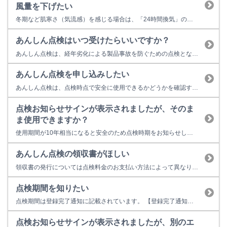
風量を下げたい
冬期など肌寒さ（気流感）を感じる場合は、「24時間換気」の換気風量を下げて運転をすることが出来ます。 製品によって以下の２通りの方法があります。 ・脱衣室のリモコンの「24時間換気」スイッチを押すたびに「標準」「冬期」と切り替わります。 ・脱衣室のリモコンの「入 標準/弱」スイッチを押すたびに「標準」「弱」と切り替わります。 通常は「標準」でご使用ください。
あんしん点検はいつ受けたらいいですか？
あんしん点検は、経年劣化による製品事故を防ぐための点検となります。製造から10年が経過した製品（業務用機器の場合は3年）に対して、点検を受けることをおすすめしています。 あんしん点検に関するお問い合わせはリンナイ保守点検コールセンターまでお電話ください。 ■リンナイ 保守点検コールセンター 0120-493110 フリーダイヤル受付時間：9：00～18：00 ※土日・祝日および...
あんしん点検を申し込みしたい
あんしん点検は、点検時点で安全に使用できるかどうかを確認する「製品の健康診断」のようなものです。 お困りの症状がない場合に行うもので、修理や清掃は含まれておりません。 製品に不具合がある場合は、まずは こちら から不具合内容と解決方法をご確認ください。お客様ご自身での操作で解決しない場合は、修理のお申し込みをご検討ください。 修理の申し込みは こちら 製造から10年（業務用機器は...
点検お知らせサインが表示されましたが、そのま
ま使用できますか？
使用期間が10年相当になると安全のため点検時期をお知らせします。点検お知らせ機能は故障表示ではないため、表示された状態でそのまま使用することもできますが、経年劣化に起因する製品事故を防止するため、あんしん点検をおすすめしています。点検を受けない場合は製品の取り替えをおすすめしています。 点検お知らせ機能の解除方法は こちら あんしん点検に関するお問い合わせはリンナイ保守点検コールセン...
あんしん点検の領収書がほしい
領収書の発行については点検料金のお支払い方法によって異なります。 現金（点検員からご請求） あんしん点検の実施後に、リンナイが認定した点検員より請求書をご提示します。点検員に点検料金をお支払いいただくと、領収書をその場でお渡しします。 後払い（決済代行サービスからご請求） リンナイが点検料金のお支払い先として契約する決済代行サービス会社：株式会社キャッチボールのホームページをご確認く...
点検期間を知りたい
点検期間は登録完了通知に記載されています。 【登録完了通知 郵送】 【登録完了通知 メール】 あんしん点検に関するお問い合わせはリンナイ保守点検コールセンターまでお電話ください。 ■リンナイ 保守点検コールセンター 0120-493110 フリーダイヤル受付時間：9：00～18：00 ※土日・祝日および当社指定休日を除く 点検期間は点検のお知らせに記載されています。...
点検お知らせサインが表示されましたが、別のエ