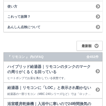
使い方
これって故障？
あんしん点検について
最新順
『 リモコン 』 内のFAQ
全452件
ハイブリッド給湯器｜リモコンのタンクのマーク
の周りがくるくる回っている
ヒートポンプでお湯を沸かしている状態です。
給湯器｜リモコンに「LOC」と表示され動かない
給湯器の一部リモコン（MBC-240シリーズなど）では「ロック機能」が搭載されています。 お年寄りや小さなお子様などが誤った操作をしないように、リモコンのスイッチをロックすることができる機能です。 「LOC」はロック中であることを表しており、エラー表示ではありません。 台所・浴室リモコンそれぞれで設定できます。 例）MBC-240Vの場合 ※設定／解除方法は、各リモコンの取扱説...
浴室暖房乾燥機｜入浴中に寒いので24時間換気の