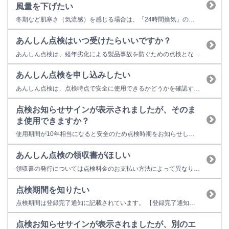
風量を下げたい
冬期など肌寒さ（気流感）を感じる場合は、「24時間換気」の換気風量を下げて運転をすることが出来ます。 製品によって以下の２通りの方法があります。 ・脱衣室のリモコンの「24時間換気」スイッチを押すたびに「標準」「冬期」と切り替わります。 ・脱衣室のリモコンの「入 標準/弱」スイッチを押すたびに「標準」「弱」と切り替わります。 通常は「標準」でご使用ください。
あんしん点検はいつ受けたらいいですか？
あんしん点検は、経年劣化による製品事故を防ぐための点検となります。製造から10年が経過した製品（業務用機器の場合は3年）に対して、点検を受けることをおすすめしています。 あんしん点検に関するお問い合わせはリンナイ保守点検コールセンターまでお電話ください。 ■リンナイ 保守点検コールセンター 0120-493110 フリーダイヤル受付時間：9：00～18：00 ※土日・祝日および...
あんしん点検を申し込みしたい
あんしん点検は、点検時点で安全に使用できるかどうかを確認する「製品の健康診断」のようなものです。 お困りの症状がない場合に行うもので、修理や清掃は含まれておりません。 製品に不具合がある場合は、まずは こちら から不具合内容と解決方法をご確認ください。お客様ご自身での操作で解決しない場合は、修理のお申し込みをご検討ください。 修理の申し込みは こちら 製造から10年（業務用機器は...
点検お知らせサインが表示されましたが、そのま
ま使用できますか？
使用期間が10年相当になると安全のため点検時期をお知らせします。点検お知らせ機能は故障表示ではないため、表示された状態でそのまま使用することもできますが、経年劣化に起因する製品事故を防止するため、あんしん点検をおすすめしています。点検を受けない場合は製品の取り替えをおすすめしています。 点検お知らせ機能の解除方法は こちら あんしん点検に関するお問い合わせはリンナイ保守点検コールセン...
あんしん点検の領収書がほしい
領収書の発行については点検料金のお支払い方法によって異なります。 現金（点検員からご請求） あんしん点検の実施後に、リンナイが認定した点検員より請求書をご提示します。点検員に点検料金をお支払いいただくと、領収書をその場でお渡しします。 後払い（決済代行サービスからご請求） リンナイが点検料金のお支払い先として契約する決済代行サービス会社：株式会社キャッチボールのホームページをご確認く...
点検期間を知りたい
点検期間は登録完了通知に記載されています。 【登録完了通知 郵送】 【登録完了通知 メール】 あんしん点検に関するお問い合わせはリンナイ保守点検コールセンターまでお電話ください。 ■リンナイ 保守点検コールセンター 0120-493110 フリーダイヤル受付時間：9：00～18：00 ※土日・祝日および当社指定休日を除く 点検期間は点検のお知らせに記載されています。...
点検お知らせサインが表示されましたが、別のエ