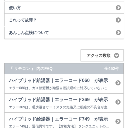
使い方
これって故障？
あんしん点検について
アクセス数順
『 リモコン 』 内のFAQ
全452件
ハイブリッド給湯器｜エラーコード060 が表示
エラー060は、ガス熱源機が給湯自動試運転に対応していないことを表します。 【対処方法】 リモコンとガス熱源機が給湯自動試運転に対応しているかどうか確認してください。 対応している場合は、設置工事説明書の手順に従って実施してください。
ハイブリッド給湯器｜エラーコード369 が表示
エラー369は、暖房混合サーミスタの短絡又は断線の不具合が生じた際の表示です。 再運転出来ない場合は、故障の可能性があります。 【考えられる故障箇所】 暖房混合サーミスタ、タンクユニット基盤 修理料金の目安は以下のとおりです。 12,600円～37,900円（税込） 【ご注意事項】 実際の修理料金は修理員よりご案内いたします。 訪問した場合は、修理を行わなくても出張費や故障診...
ハイブリッド給湯器｜エラーコード749 が表示
エラー749は、通信異常です。 【対処方法】 タンクユニットの電源が入っているか確認してください。 改善しない場合は、修理は下記窓口よりご依頼ください。