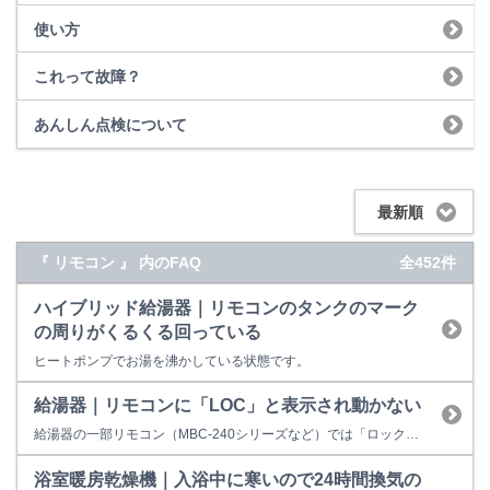
使い方
これって故障？
あんしん点検について
最新順
『 リモコン 』 内のFAQ
全452件
ハイブリッド給湯器｜リモコンのタンクのマーク
の周りがくるくる回っている
ヒートポンプでお湯を沸かしている状態です。
給湯器｜リモコンに「LOC」と表示され動かない
給湯器の一部リモコン（MBC-240シリーズなど）では「ロック機能」が搭載されています。 お年寄りや小さなお子様などが誤った操作をしないように、リモコンのスイッチをロックすることができる機能です。 「LOC」はロック中であることを表しており、エラー表示ではありません。 台所・浴室リモコンそれぞれで設定できます。 例）MBC-240Vの場合 ※設定／解除方法は、各リモコンの取扱説...
浴室暖房乾燥機｜入浴中に寒いので24時間換気の