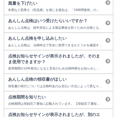
風量を下げたい
冬期など肌寒さ（気流感）を感じる場合は、「24時間換気」の換気風量を下げて運転をすることが出来ます。 製品によって以下の２通りの方法があります。 ・脱衣室のリモコンの「24時間換気」スイッチを押すたびに「標準」「冬期」と切り替わります。 ・脱衣室のリモコンの「入 標準/弱」スイッチを押すたびに「標準」「弱」と切り替わります。 通常は「標準」でご使用ください。
あんしん点検はいつ受けたらいいですか？
あんしん点検は、経年劣化による製品事故を防ぐための点検となります。製造から10年が経過した製品（業務用機器の場合は3年）に対して、点検を受けることをおすすめしています。 あんしん点検に関するお問い合わせはリンナイ保守点検コールセンターまでお電話ください。 ■リンナイ 保守点検コールセンター 0120-493110 フリーダイヤル受付時間：9：00～18：00 ※土日・祝日および...
あんしん点検を申し込みしたい
あんしん点検は、点検時点で安全に使用できるかどうかを確認する「製品の健康診断」のようなものです。 お困りの症状がない場合に行うもので、修理や清掃は含まれておりません。 製品に不具合がある場合は、まずは こちら から不具合内容と解決方法をご確認ください。お客様ご自身での操作で解決しない場合は、修理のお申し込みをご検討ください。 修理の申し込みは こちら 製造から10年（業務用機器は...
点検お知らせサインが表示されましたが、そのま
ま使用できますか？
使用期間が10年相当になると安全のため点検時期をお知らせします。点検お知らせ機能は故障表示ではないため、表示された状態でそのまま使用することもできますが、経年劣化に起因する製品事故を防止するため、あんしん点検をおすすめしています。点検を受けない場合は製品の取り替えをおすすめしています。 点検お知らせ機能の解除方法は こちら あんしん点検に関するお問い合わせはリンナイ保守点検コールセン...
あんしん点検の領収書がほしい
領収書の発行については点検料金のお支払い方法によって異なります。 現金（点検員からご請求） あんしん点検の実施後に、リンナイが認定した点検員より請求書をご提示します。点検員に点検料金をお支払いいただくと、領収書をその場でお渡しします。 後払い（決済代行サービスからご請求） リンナイが点検料金のお支払い先として契約する決済代行サービス会社：株式会社キャッチボールのホームページをご確認く...
点検期間を知りたい
点検期間は登録完了通知に記載されています。 【登録完了通知 郵送】 【登録完了通知 メール】 あんしん点検に関するお問い合わせはリンナイ保守点検コールセンターまでお電話ください。 ■リンナイ 保守点検コールセンター 0120-493110 フリーダイヤル受付時間：9：00～18：00 ※土日・祝日および当社指定休日を除く 点検期間は点検のお知らせに記載されています。...
点検お知らせサインが表示されましたが、別のエ