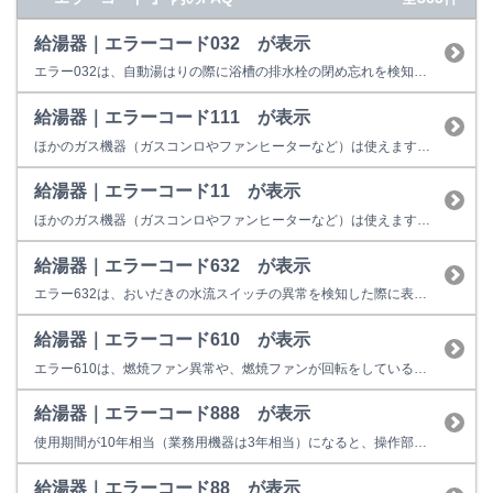
給湯器｜エラーコード032 が表示
エラー032は、自動湯はりの際に浴槽の排水栓の閉め忘れを検知したときの表示です。 （１）排水栓はしっかりと閉まっていますか？ お湯はり時に排水栓の閉め忘れ、若しくは排水栓がしっかり閉まっていないと、お湯が排水口から抜けてしまい、循環口まで貯まりませんので、リモコンに032と表示して停止してしまいます。 （２）循環口のフィルタは、ごみ等で詰っていませんか？ ポンプ循環で機器内部...
給湯器｜エラーコード111 が表示
ほかのガス機器（ガスコンロやファンヒーターなど）は使えますか？
給湯器｜エラーコード11 が表示
ほかのガス機器（ガスコンロやファンヒーターなど）は使えますか？
給湯器｜エラーコード632 が表示
エラー632は、おいだきの水流スイッチの異常を検知した際に表示します。 下記をご確認ください。それでも改善しない場合は機器の故障またはその他不具合の可能性があります。 （1）浴槽内のお湯（水）は、循環アダプタが十分に隠れるくらいありますか？ 水位が循環アダプタより低い場合は、おいだきが出来ないため、エラーを表示することがあります。 （2）循環アダプタのフィルタが汚れていませんか？ ...
給湯器｜エラーコード610 が表示
エラー610は、燃焼ファン異常や、燃焼ファンが回転をしているのに 回転を検知しない症状が発生した場合に表示します。 お客様での対処方法は、運転スイッチを一旦切っていただき、再操作をお願い致します。 【改善しない場合】 給湯用燃焼ファンモーターや、電装ユニット等の故障の可能性がございますので、修理が必要となります。 修理料金の目安は以下のとおりです。 18,900円～80,5...
給湯器｜エラーコード888 が表示
使用期間が10年相当（業務用機器は3年相当）になると、操作部またはリモコンに「888」を表示して点検時期をお知らせします。 故障表示ではないため、そのまま使用することもできますが、経年劣化に起因する製品事故を防止するため、あんしん点検をおすすめしています。点検を受けない場合はお早めの取り替えをおすすめしています。 ※イラストは一例です。製品によっては上図と異なる場合があります...
給湯器｜エラーコード88 が表示