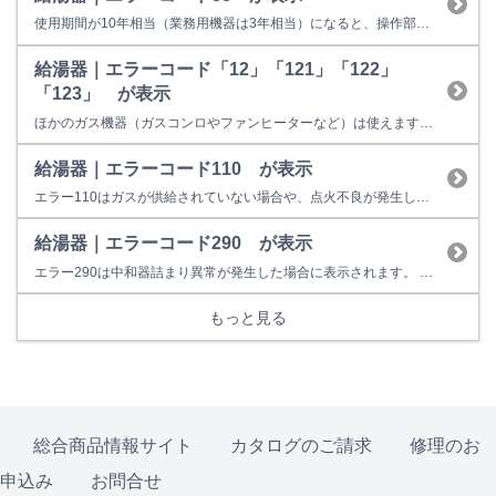
使用期間が10年相当（業務用機器は3年相当）になると、操作部またはリモコンに「88」を表示して点検時期をお知らせします。 故障表示ではないため、そのまま使用することもできますが、経年劣化に起因する製品事故を防止するため、あんしん点検をおすすめしています。点検を受けない場合はお早めの取り替えをおすすめしています。 ※イラストは一例です。製品によっては上図と異なる場合があります。...
給湯器｜エラーコード「12」「121」「122」
「123」 が表示
ほかのガス機器（ガスコンロやファンヒーターなど）は使えますか？
給湯器｜エラーコード110 が表示
エラー110はガスが供給されていない場合や、点火不良が発生した場合に表示されます。お客様での対処方法は、給湯栓をいったん閉めて（お湯の連続使用を止める）ガスがきているかどうかのご確認、他に使用されているガスコンロやガスファンヒーター等のご使用は可能かどうかご確認ください。 【コンロなども使用できない場合】 ガスの供給が停止している可能性がございますので、ガスメーターの復旧、ガス供給会社...
給湯器｜エラーコード290 が表示
エラー290は中和器詰まり異常が発生した場合に表示されます。 お客様での対処方法は、給湯栓（シャワーなどお湯を出すところ）をいったん閉めて再操作をお願いします。 【改善しない場合】 中和器、排水管等の不具合の可能性があります。 （冬季の場合、排水管の凍結によって発生することがあります。その場合は、自然に解凍されることでエラーは出なくなります。） 修理料金の目安は以下のとお...
もっと見る
総合商品情報サイト
カタログのご請求
修理のお
申込み
お問合せ