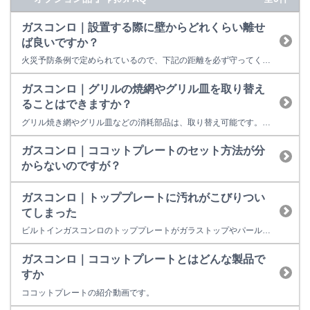
ガスコンロ｜設置する際に壁からどれくらい離せ
ば良いですか？
火災予防条例で定められているので、下記の距離を必ず守ってください。距離が近いと火災の原因になります。 距離が確保できない場合は、別売の防熱板を取り付けてください。 防熱板はRinnai Style（リンナイスタイル）からご購入いただけます。 【テーブルコンロの場合】 【ビルトインコンロの場合】
ガスコンロ｜グリルの焼網やグリル皿を取り替え
ることはできますか？
グリル焼き網やグリル皿などの消耗部品は、取り替え可能です。 購入方法は、以下の方法があります。 （１）リンナイ商品取扱い店様で購入する ご注文後、お取り寄せになります。 （２）インターネットを利用して購入する 交換部品はインターネットを利用して簡単にご購入いただけます。 【リンナイ公式部品販売サイト Rinnai Style（リンナイスタイル）】をご利用ください。 ※リンナイの...
ガスコンロ｜ココットプレートのセット方法が分
からないのですが？
ガスコンロ｜トッププレートに汚れがこびりつい
てしまった
ビルトインガスコンロのトッププレートがガラストップやパールクリスタルの場合は、スクレーパーを使用することができます。 注）ガステーブルの場合は、パールクリスタルには使用出来ません。 下記の動画を参考にお手入れしてください。 動画内の専用クリーナー、スクレーパーは、リンナイ公式部品販売サイト（Rinnai Style（リンナイスタイル）） で購入が可能です。
ガスコンロ｜ココットプレートとはどんな製品で
すか
ココットプレートの紹介動画です。