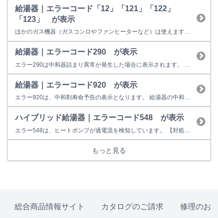
給湯器｜エラーコード「12」「121」「122」
「123」 が表示
ほかのガス機器（ガスコンロやファンヒーターなど）は使えますか？
給湯器｜エラーコード290 が表示
エラー290は中和器詰まり異常が発生した場合に表示されます。 お客様での対処方法は、給湯栓（シャワーなどお湯を出すところ）をいったん閉めて再操作をお願いします。 【改善しない場合】 中和器、排水管等の不具合の可能性があります。 （冬季の場合、排水管の凍結によって発生することがあります。その場合は、自然に解凍されることでエラーは出なくなります。） 修理料金の目安は以下のとお...
給湯器｜エラーコード920 が表示
エラー920は、中和剤寿命予告の表示となります。 給湯器の中和器寿命がきていることをお知らせしています。 しばらく（１～２ヶ月）ご使用はできますが、早めの部品交換(中和器）をお勧めします。 次に『930』エラーが出てしまうと給湯器の使用ができなくなります。 【考えられる故障箇所】 中和器 修理料金の目安は以下のとおりです。 12,600円～34,500円（税込） 【ご注意事項】...
ハイブリッド給湯器｜エラーコード548 が表示
エラー548は、ヒートポンプが過電流を検知しています。 【対処方法】 ヒートポンプへの電源電圧を確認してください。 リモコンの運転スイッチを一旦切っていただき、再操作してください。 改善しない場合は、修理は下記窓口よりご依頼ください。
もっと見る
総合商品情報サイト
カタログのご請求
修理のお