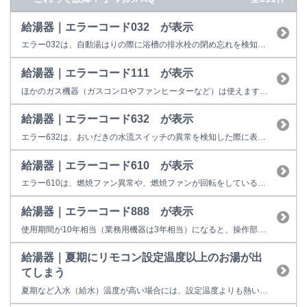
給湯器｜エラーコード032 が表示
エラー032は、自動湯はりの際に浴槽の排水栓の閉め忘れを検知したときの表示です。 （１）排水栓はしっかりと閉まっていますか？ お湯はり時に排水栓の閉め忘れ、若しくは排水栓がしっかり閉まっていないと、お湯が排水口から抜けてしまい、循環口まで貯まりませんので、リモコンに032と表示して停止してしまいます。 （２）循環口のフィルタは、ごみ等で詰っていませんか？ ポンプ循環で機器内部...
給湯器｜エラーコード111 が表示
ほかのガス機器（ガスコンロやファンヒーターなど）は使えますか？
給湯器｜エラーコード632 が表示
エラー632は、おいだきの水流スイッチの異常を検知した際に表示します。 下記をご確認ください。それでも改善しない場合は機器の故障またはその他不具合の可能性があります。 （1）浴槽内のお湯（水）は、循環アダプタが十分に隠れるくらいありますか？ 水位が循環アダプタより低い場合は、おいだきが出来ないため、エラーを表示することがあります。 （2）循環アダプタのフィルタが汚れていませんか？ ...
給湯器｜エラーコード610 が表示
エラー610は、燃焼ファン異常や、燃焼ファンが回転をしているのに 回転を検知しない症状が発生した場合に表示します。 お客様での対処方法は、運転スイッチを一旦切っていただき、再操作をお願い致します。 【改善しない場合】 給湯用燃焼ファンモーターや、電装ユニット等の故障の可能性がございますので、修理が必要となります。 修理料金の目安は以下のとおりです。 18,900円～80,5...
給湯器｜エラーコード888 が表示
使用期間が10年相当（業務用機器は3年相当）になると、操作部またはリモコンに「888」を表示して点検時期をお知らせします。 故障表示ではないため、そのまま使用することもできますが、経年劣化に起因する製品事故を防止するため、あんしん点検をおすすめしています。点検を受けない場合はお早めの取り替えをおすすめしています。 ※イラストは一例です。製品によっては上図と異なる場合があります...
給湯器｜夏期にリモコン設定温度以上のお湯が出
てしまう
夏期など入水（給水）温度が高い場合には、設定温度よりも熱いお湯が出てくることがあります。 これは、夏期の入水温度が高い場合に発生しやすい現象で、故障ではありません。 混合水栓やサーモカランをお使いの場合は、水を混ぜてお使いください。 水栓（蛇口）を絞っている場合は水栓をいっぱいに開けてください。出湯量を増やすと設定温度に近づけることができます。 ※入水温度のめやす ...