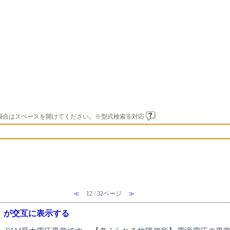
場合はスペースを開けてください。※型式検索非対応
≪
12 / 32ページ
≫
-」が交互に表示する