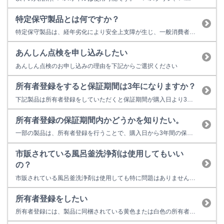
特定保守製品とは何ですか？
特定保守製品は、経年劣化により安全上支障が生じ、一般消費者の生命又は身体に対して重大な危害を及ぼすおそれが多いと認められる製品をいいます。 特定保守製品に指定されていた製品の所有者様には、「長期使用製品安全点検制度」により行う法定点検を受けることが求められていました。しかし、令和３年８月の消費生活用製品安全法の改正より下記の製品が特定保守製品の対象から除外されました。これによりリンナイの製...
あんしん点検を申し込みしたい
あんしん点検のお申し込みの理由を下記からご選択ください
所有者登録をすると保証期間は3年になりますか？
下記製品は所有者登録をしていただくと保証期間が購入日より3年間に延長されます。 【3年保証対象製品】 ガス瞬間湯沸器 ガス給湯専用機・ガス給湯器 ガスふろ給湯器 ガス給湯暖房用熱源機 ガス暖房専用熱源機 ガスふろがま ガスファンヒーター ※業務用機器は3年保証対象外となります。 ※上記対象製品のうち、一部製品は対...
所有者登録の保証期間内かどうかを知りたい。
一部の製品は、所有者登録を行うことで、購入日から3年間の保証が適用されます。保証期間内かどうかは、登録完了通知（3年保証書）からご確認いただけます。 登録完了通知をお持ちでない場合は、下記情報をご確認のうえ、所有者ご本人様よりリンナイ保守点検コールセンターへお電話ください。 【ご確認いただきたい情報（いずれか1点）】 1. 製品の型式、製造番号、ガス種（食器洗い乾燥機はガス種なし）...
市販されている風呂釜洗浄剤は使用してもいい
の？
市販されている風呂釜洗浄剤は使用しても特に問題はありません。 風呂釜洗浄剤に記載されている使用方法・注意書きに従ってご使用ください。 また、洗浄後のすすぎは、十分に行って頂くようにしてください。
所有者登録をしたい
所有者登録には、製品に同梱されている黄色または白色の所有者票が必要となります。