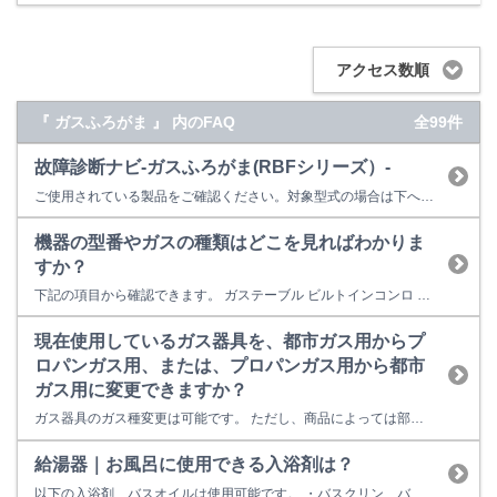
アクセス数順
『 ガスふろがま 』 内のFAQ
全99件
故障診断ナビ-ガスふろがま(RBFシリーズ）-
ご使用されている製品をご確認ください。対象型式の場合は下へ進んでください。 型式が分からない方はこちら 対象型式一覧 RBF-A60,A70,A80シリーズ RBF-ASN,ASBNシリーズ RBF-A3SKシリーズ RBF-AERシリーズ RBF-B60,B80シリーズ RBF-BSN,BSBNシリーズ RBF-B3SKシリーズ RBF-BERシリー...
機器の型番やガスの種類はどこを見ればわかりま
すか？
下記の項目から確認できます。 ガステーブル ビルトインコンロ 卓上型ガスオーブン ビルトインガスオーブン ガス炊飯器 ガス瞬間湯沸器 食器洗い乾燥機 レンジフード ガスファンヒーター ガス衣類乾燥機 給湯器 ガスふろがま 業務用炊飯器 業務用ガス赤外線グリラー ガステーブル 本体型番は、本体正面のリンナイロゴ(Rinnai)の下、もしくはロ...
現在使用しているガス器具を、都市ガス用からプ
ロパンガス用、または、プロパンガス用から都市
ガス用に変更できますか？
ガス器具のガス種変更は可能です。 ただし、商品によっては部品が供給できないものもありますので、リンナイお客様センターまでご確認ください。 なお、ガス種変更作業は保証期間内でも有償となります。 部品を準備するのに通常約1週間～2週間ほど必要なため、事前にご予約をして頂きます様お願い致します。 器具が古い場合は部品の供給ができない場合もあります。
給湯器｜お風呂に使用できる入浴剤は？
以下の入浴剤、バスオイルは使用可能です。 ・バスクリン、バスロマン（ にごりタイプ、パウダー配合タイプは除く） ・FOO TOKYO プレミアムナイトバスオイル ・生活の木 バスオイル ストーリーテリング 機器の故障の原因となるため次の入浴剤、バスソルト、バスオイルは使用しないでください。 ・発泡系、バスバブルなど ・生薬など（葉、茎などの固形のものなど） ・ミルク配合成...