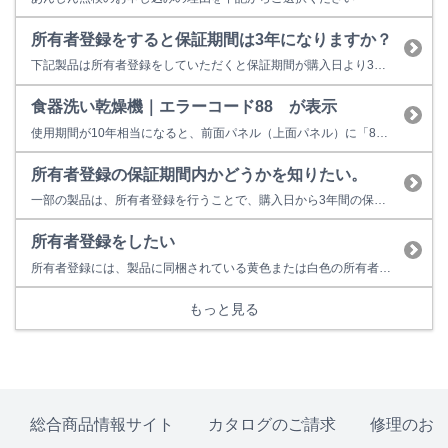
所有者登録をすると保証期間は3年になりますか？
下記製品は所有者登録をしていただくと保証期間が購入日より3年間に延長されます。 【3年保証対象製品】 ガス瞬間湯沸器 ガス給湯専用機・ガス給湯器 ガスふろ給湯器 ガス給湯暖房用熱源機 ガス暖房専用熱源機 ガスふろがま ガスファンヒーター ※業務用機器は3年保証対象外となります。 ※上記対象製品のうち、一部製品は対...
食器洗い乾燥機｜エラーコード88 が表示
使用期間が10年相当になると、前面パネル（上面パネル）に「88」表示で点検時期をお知らせします。 故障表示ではないため、そのまま使用することもできますが、経年劣化に起因する製品事故を防止するため、あんしん点検をおすすめしています。点検を受けない場合はお早めの取り替えをおすすめしています。 ■あんしん点検とは？ ○あんしん点検は、お客様の任意で受けていただく有料の点検です。 ○点検...
所有者登録の保証期間内かどうかを知りたい。
一部の製品は、所有者登録を行うことで、購入日から3年間の保証が適用されます。保証期間内かどうかは、登録完了通知（3年保証書）からご確認いただけます。 登録完了通知をお持ちでない場合は、下記情報をご確認のうえ、所有者ご本人様よりリンナイ保守点検コールセンターへお電話ください。 【ご確認いただきたい情報（いずれか1点）】 1. 製品の型式、製造番号、ガス種（食器洗い乾燥機はガス種なし）...
所有者登録をしたい
所有者登録には、製品に同梱されている黄色または白色の所有者票が必要となります。
もっと見る
総合商品情報サイト
カタログのご請求
修理のお