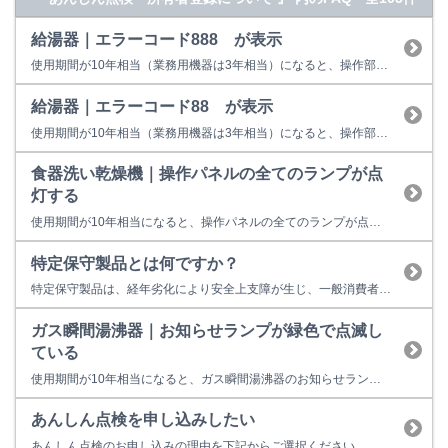
給湯器｜エラーコード888 が表示
使用期間が10年相当（業務用機器は3年相当）になると、操作部またはリモコンに「888」を表示して点検時期をお知らせします。 故障表示ではないため、そのまま使用することもできますが、経年劣化に起因する製品事故を防止するため、あんしん点検をおすすめしています。点検を受けない場合はお早めの取り替えをおすすめしています。 ※イラストは一例です。製品によっては上図と異なる場合があります...
給湯器｜エラーコード88 が表示
使用期間が10年相当（業務用機器は3年相当）になると、操作部またはリモコンに「88」を表示して点検時期をお知らせします。 故障表示ではないため、そのまま使用することもできますが、経年劣化に起因する製品事故を防止するため、あんしん点検をおすすめしています。点検を受けない場合はお早めの取り替えをおすすめしています。 ※イラストは一例です。製品によっては上図と異なる場合があります。...
食器洗い乾燥機｜操作パネルの全てのランプが点
灯する
使用期間が10年相当になると、操作パネルの全てのランプが点灯して点検時期をお知らせします。 故障表示ではないため、そのまま使用することもできますが、経年劣化に起因する製品事故を防止するため、あんしん点検をおすすめしています。点検を受けない場合はお早めの取り替えをおすすめしています。 ■あんしん点検とは？ ○あんしん点検は、お客様の任意で受けていただく有料の点検です。 ○点検料金は...
特定保守製品とは何ですか？
特定保守製品は、経年劣化により安全上支障が生じ、一般消費者の生命又は身体に対して重大な危害を及ぼすおそれが多いと認められる製品をいいます。 特定保守製品に指定されていた製品の所有者様には、「長期使用製品安全点検制度」により行う法定点検を受けることが求められていました。しかし、令和３年８月の消費生活用製品安全法の改正より下記の製品が特定保守製品の対象から除外されました。これによりリンナイの製...
ガス瞬間湯沸器｜お知らせランプが緑色で点滅し
ている
使用期間が10年相当になると、ガス瞬間湯沸器のお知らせランプが緑色に点滅します。 故障表示ではないため、そのまま使用することもできますが、経年劣化に起因する製品事故を防止するため、あんしん点検をおすすめしています。点検を受けない場合はお早めの取り替えをおすすめしています。 ■あんしん点検とは？ ○あんしん点検は、お客様の任意で受けていただく有料の点検です。 ○点検料金は こち...
あんしん点検を申し込みしたい
あんしん点検のお申し込みの理由を下記からご選択ください