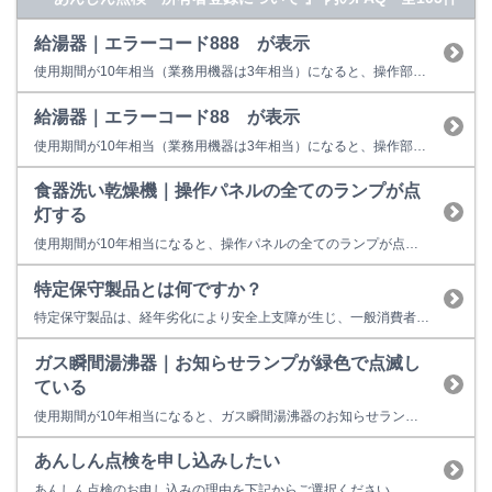
給湯器｜エラーコード888 が表示
使用期間が10年相当（業務用機器は3年相当）になると、操作部またはリモコンに「888」を表示して点検時期をお知らせします。 故障表示ではないため、そのまま使用することもできますが、経年劣化に起因する製品事故を防止するため、あんしん点検をおすすめしています。点検を受けない場合はお早めの取り替えをおすすめしています。 ※イラストは一例です。製品によっては上図と異なる場合があります...
給湯器｜エラーコード88 が表示
使用期間が10年相当（業務用機器は3年相当）になると、操作部またはリモコンに「88」を表示して点検時期をお知らせします。 故障表示ではないため、そのまま使用することもできますが、経年劣化に起因する製品事故を防止するため、あんしん点検をおすすめしています。点検を受けない場合はお早めの取り替えをおすすめしています。 ※イラストは一例です。製品によっては上図と異なる場合があります。...
食器洗い乾燥機｜操作パネルの全てのランプが点
灯する
使用期間が10年相当になると、操作パネルの全てのランプが点灯して点検時期をお知らせします。 故障表示ではないため、そのまま使用することもできますが、経年劣化に起因する製品事故を防止するため、あんしん点検をおすすめしています。点検を受けない場合はお早めの取り替えをおすすめしています。 ■あんしん点検とは？ ○あんしん点検は、お客様の任意で受けていただく有料の点検です。 ○点検料金は...
特定保守製品とは何ですか？
特定保守製品は、経年劣化により安全上支障が生じ、一般消費者の生命又は身体に対して重大な危害を及ぼすおそれが多いと認められる製品をいいます。 特定保守製品に指定されていた製品の所有者様には、「長期使用製品安全点検制度」により行う法定点検を受けることが求められていました。しかし、令和３年８月の消費生活用製品安全法の改正より下記の製品が特定保守製品の対象から除外されました。これによりリンナイの製...
ガス瞬間湯沸器｜お知らせランプが緑色で点滅し
ている
使用期間が10年相当になると、ガス瞬間湯沸器のお知らせランプが緑色に点滅します。 故障表示ではないため、そのまま使用することもできますが、経年劣化に起因する製品事故を防止するため、あんしん点検をおすすめしています。点検を受けない場合はお早めの取り替えをおすすめしています。 ■あんしん点検とは？ ○あんしん点検は、お客様の任意で受けていただく有料の点検です。 ○点検料金は こち...
あんしん点検を申し込みしたい
あんしん点検のお申し込みの理由を下記からご選択ください