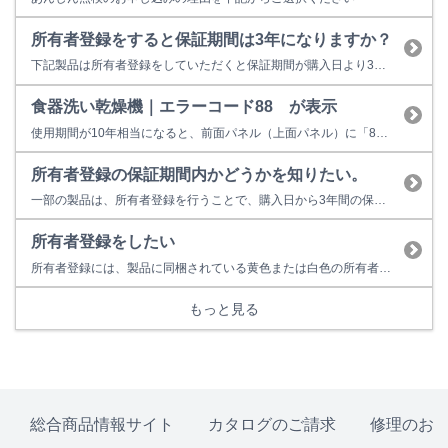
所有者登録をすると保証期間は3年になりますか？
下記製品は所有者登録をしていただくと保証期間が購入日より3年間に延長されます。 【3年保証対象製品】 ガス瞬間湯沸器 ガス給湯専用機・ガス給湯器 ガスふろ給湯器 ガス給湯暖房用熱源機 ガス暖房専用熱源機 ガスふろがま ガスファンヒーター ※業務用機器は3年保証対象外となります。 ※上記対象製品のうち、一部製品は対...
食器洗い乾燥機｜エラーコード88 が表示
使用期間が10年相当になると、前面パネル（上面パネル）に「88」表示で点検時期をお知らせします。 故障表示ではないため、そのまま使用することもできますが、経年劣化に起因する製品事故を防止するため、あんしん点検をおすすめしています。点検を受けない場合はお早めの取り替えをおすすめしています。 ■あんしん点検とは？ ○あんしん点検は、お客様の任意で受けていただく有料の点検です。 ○点検...
所有者登録の保証期間内かどうかを知りたい。
一部の製品は、所有者登録を行うことで、購入日から3年間の保証が適用されます。保証期間内かどうかは、登録完了通知（3年保証書）からご確認いただけます。 登録完了通知をお持ちでない場合は、下記情報をご確認のうえ、所有者ご本人様よりリンナイ保守点検コールセンターへお電話ください。 【ご確認いただきたい情報（いずれか1点）】 1. 製品の型式、製造番号、ガス種（食器洗い乾燥機はガス種なし）...
所有者登録をしたい
所有者登録には、製品に同梱されている黄色または白色の所有者票が必要となります。
もっと見る
総合商品情報サイト
カタログのご請求
修理のお