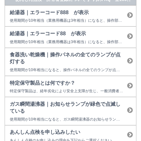
給湯器｜エラーコード888 が表示
使用期間が10年相当（業務用機器は3年相当）になると、操作部またはリモコンに「888」を表示して点検時期をお知らせします。 故障表示ではないため、そのまま使用することもできますが、経年劣化に起因する製品事故を防止するため、あんしん点検をおすすめしています。点検を受けない場合はお早めの取り替えをおすすめしています。 ※イラストは一例です。製品によっては上図と異なる場合があります...
給湯器｜エラーコード88 が表示
使用期間が10年相当（業務用機器は3年相当）になると、操作部またはリモコンに「88」を表示して点検時期をお知らせします。 故障表示ではないため、そのまま使用することもできますが、経年劣化に起因する製品事故を防止するため、あんしん点検をおすすめしています。点検を受けない場合はお早めの取り替えをおすすめしています。 ※イラストは一例です。製品によっては上図と異なる場合があります。...
食器洗い乾燥機｜操作パネルの全てのランプが点
灯する
使用期間が10年相当になると、操作パネルの全てのランプが点灯して点検時期をお知らせします。 故障表示ではないため、そのまま使用することもできますが、経年劣化に起因する製品事故を防止するため、あんしん点検をおすすめしています。点検を受けない場合はお早めの取り替えをおすすめしています。 ■あんしん点検とは？ ○あんしん点検は、お客様の任意で受けていただく有料の点検です。 ○点検料金は...
特定保守製品とは何ですか？
特定保守製品は、経年劣化により安全上支障が生じ、一般消費者の生命又は身体に対して重大な危害を及ぼすおそれが多いと認められる製品をいいます。 特定保守製品に指定されていた製品の所有者様には、「長期使用製品安全点検制度」により行う法定点検を受けることが求められていました。しかし、令和３年８月の消費生活用製品安全法の改正より下記の製品が特定保守製品の対象から除外されました。これによりリンナイの製...
ガス瞬間湯沸器｜お知らせランプが緑色で点滅し
ている
使用期間が10年相当になると、ガス瞬間湯沸器のお知らせランプが緑色に点滅します。 故障表示ではないため、そのまま使用することもできますが、経年劣化に起因する製品事故を防止するため、あんしん点検をおすすめしています。点検を受けない場合はお早めの取り替えをおすすめしています。 ■あんしん点検とは？ ○あんしん点検は、お客様の任意で受けていただく有料の点検です。 ○点検料金は こち...
あんしん点検を申し込みしたい
あんしん点検のお申し込みの理由を下記からご選択ください