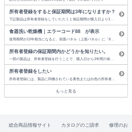
所有者登録をすると保証期間は3年になりますか？
下記製品は所有者登録をしていただくと保証期間が購入日より3年間に延長されます。 【3年保証対象製品】 ガス瞬間湯沸器 ガス給湯専用機・ガス給湯器 ガスふろ給湯器 ガス給湯暖房用熱源機 ガス暖房専用熱源機 ガスふろがま ガスファンヒーター ※業務用機器は3年保証対象外となります。 ※上記対象製品のうち、一部製品は対...
食器洗い乾燥機｜エラーコード88 が表示
使用期間が10年相当になると、前面パネル（上面パネル）に「88」表示で点検時期をお知らせします。 故障表示ではないため、そのまま使用することもできますが、経年劣化に起因する製品事故を防止するため、あんしん点検をおすすめしています。点検を受けない場合はお早めの取り替えをおすすめしています。 ■あんしん点検とは？ ○あんしん点検は、お客様の任意で受けていただく有料の点検です。 ○点検...
所有者登録の保証期間内かどうかを知りたい。
一部の製品は、所有者登録を行うことで、購入日から3年間の保証が適用されます。保証期間内かどうかは、登録完了通知（3年保証書）からご確認いただけます。 登録完了通知をお持ちでない場合は、下記情報をご確認のうえ、所有者ご本人様よりリンナイ保守点検コールセンターへお電話ください。 【ご確認いただきたい情報（いずれか1点）】 1. 製品の型式、製造番号、ガス種（食器洗い乾燥機はガス種なし）...
所有者登録をしたい
所有者登録には、製品に同梱されている黄色または白色の所有者票が必要となります。
もっと見る
総合商品情報サイト
カタログのご請求
修理のお