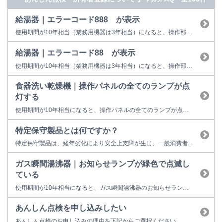
給湯器｜エラーコード888 が表示
使用期間が10年相当（業務用機器は3年相当）になると、操作部またはリモコンに「888」を表示して点検時期をお知らせします。 故障表示ではないため、そのまま使用することもできますが、経年劣化に起因する製品事故を防止するため、あんしん点検をおすすめしています。点検を受けない場合はお早めの取り替えをおすすめしています。 ※イラストは一例です。製品によっては上図と異なる場合があります...
給湯器｜エラーコード88 が表示
使用期間が10年相当（業務用機器は3年相当）になると、操作部またはリモコンに「88」を表示して点検時期をお知らせします。 故障表示ではないため、そのまま使用することもできますが、経年劣化に起因する製品事故を防止するため、あんしん点検をおすすめしています。点検を受けない場合はお早めの取り替えをおすすめしています。 ※イラストは一例です。製品によっては上図と異なる場合があります。...
食器洗い乾燥機｜操作パネルの全てのランプが点
灯する
使用期間が10年相当になると、操作パネルの全てのランプが点灯して点検時期をお知らせします。 故障表示ではないため、そのまま使用することもできますが、経年劣化に起因する製品事故を防止するため、あんしん点検をおすすめしています。点検を受けない場合はお早めの取り替えをおすすめしています。 ■あんしん点検とは？ ○あんしん点検は、お客様の任意で受けていただく有料の点検です。 ○点検料金は...
特定保守製品とは何ですか？
特定保守製品は、経年劣化により安全上支障が生じ、一般消費者の生命又は身体に対して重大な危害を及ぼすおそれが多いと認められる製品をいいます。 特定保守製品に指定されていた製品の所有者様には、「長期使用製品安全点検制度」により行う法定点検を受けることが求められていました。しかし、令和３年８月の消費生活用製品安全法の改正より下記の製品が特定保守製品の対象から除外されました。これによりリンナイの製...
ガス瞬間湯沸器｜お知らせランプが緑色で点滅し
ている
使用期間が10年相当になると、ガス瞬間湯沸器のお知らせランプが緑色に点滅します。 故障表示ではないため、そのまま使用することもできますが、経年劣化に起因する製品事故を防止するため、あんしん点検をおすすめしています。点検を受けない場合はお早めの取り替えをおすすめしています。 ■あんしん点検とは？ ○あんしん点検は、お客様の任意で受けていただく有料の点検です。 ○点検料金は こち...
あんしん点検を申し込みしたい
あんしん点検のお申し込みの理由を下記からご選択ください