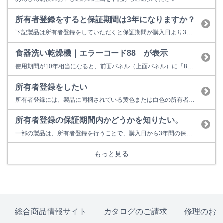
所有者登録をすると保証期間は3年になりますか？
下記製品は所有者登録をしていただくと保証期間が購入日より3年間に延長されます。 【3年保証対象製品】 ガス瞬間湯沸器 ガス給湯専用機・ガス給湯器 ガスふろ給湯器 ガス給湯暖房用熱源機 ガス暖房専用熱源機 ガスふろがま ガスファンヒーター ※業務用機器は3年保証対象外となります。 ※上記対象製品のうち、一部製品は対...
食器洗い乾燥機｜エラーコード88 が表示
使用期間が10年相当になると、前面パネル（上面パネル）に「88」表示で点検時期をお知らせします。 故障表示ではないため、そのまま使用することもできますが、経年劣化に起因する製品事故を防止するため、あんしん点検をおすすめしています。点検を受けない場合はお早めの取り替えをおすすめしています。 ■あんしん点検とは？ ○あんしん点検は、お客様の任意で受けていただく有料の点検です。 ○点検...
所有者登録をしたい
所有者登録には、製品に同梱されている黄色または白色の所有者票が必要となります。
所有者登録の保証期間内かどうかを知りたい。
一部の製品は、所有者登録を行うことで、購入日から3年間の保証が適用されます。保証期間内かどうかは、登録完了通知（3年保証書）からご確認いただけます。 登録完了通知をお持ちでない場合は、下記情報をご確認のうえ、所有者ご本人様よりリンナイ保守点検コールセンターへお電話ください。 【ご確認いただきたい情報（いずれか1点）】 1. 製品の型式、製造番号、ガス種（食器洗い乾燥機はガス種なし）...
もっと見る
総合商品情報サイト
カタログのご請求
修理のお