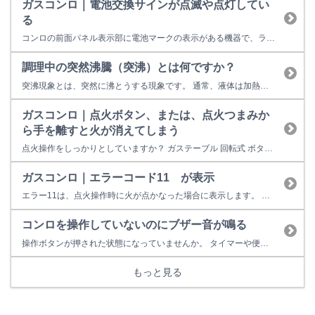
ガスコンロ｜電池交換サインが点滅や点灯してい
る
コンロの前面パネル表示部に電池マークの表示がある機器で、ランプが点滅している場合は、電池の電圧が減ってきていることを示しており、電池交換の時期をお知らせしています。さらに電池の電圧が減ってくるとランプが点灯した状態になるので、新しいアルカリ電池に交換してください。 なお、１分毎にブザーが「ピピッ」と５回鳴る時や、電池交換サインが４回点滅を繰り返す時は、点火ボタンの戻し忘れしていることが...
調理中の突然沸騰（突沸）とは何ですか？
突沸現象とは、突然に沸とうする現象です。 通常、液体は加熱して沸点を超えると沸騰します。（※水の場合は、100℃が沸点） しかし、液体の成分や加熱条件によっては、沸点を超えても沸騰しない場合があり、これを過加熱状態と言います。 この状態の液体に、振動などの衝撃が加わると、突然、激しく沸騰が起こります。 この現象を突沸といいます。 水、牛乳、豆乳、酒、みそ汁、コーヒーなどの液...
ガスコンロ｜点火ボタン、または、点火つまみか
ら手を離すと火が消えてしまう
点火操作をしっかりとしていますか？ ガステーブル 回転式 ボタン式 ビルトインガスコンロ プッシュ型（ピアノタッチ式） プッシュ型（押し込み型） 最後まで押し切った、と感じたところから更に押し込んでみてください。
ガスコンロ｜エラーコード11 が表示
エラー11は、点火操作時に火が点かなった場合に表示します。 全てのバーナーで火が点きませんか？
コンロを操作していないのにブザー音が鳴る
操作ボタンが押された状態になっていませんか。 タイマーや便利機能（揚げ物モード・湯沸しモード・炊飯モード等）を使って自動で火が消えた時、安全装置が作動し火が消えた時など、操作ボタンを消火位置に戻す必要があります。 戻し忘れるとブザー音（「ピピッ」と５回鳴る）が鳴ります。 どのボタンが戻っていないか分からない場合は、全ての操作ボタンを押して、消火位置にしてください。 改善しない場合は、...
もっと見る