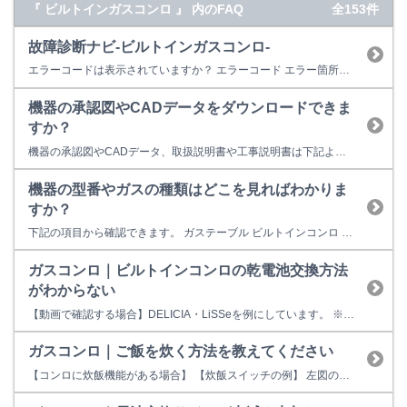
『 ビルトインガスコンロ 』 内のFAQ
全153件
故障診断ナビ-ビルトインガスコンロ-
エラーコードは表示されていますか？ エラーコード エラー箇所（部位） 11 （点火不良） -1：標準バーナー -2：小バーナー -3：強火力バーナー -5：グリルバーナー ※エラーコードとエラー箇所を交互に表示する機種があります。 ※音声機能付きの機器はエラー箇所を音声で案内する場合があります。
機器の承認図やCADデータをダウンロードできま
すか？
機器の承認図やCADデータ、取扱説明書や工事説明書は下記よりダウンロードしていただけます。 製品データダウンロード
機器の型番やガスの種類はどこを見ればわかりま
すか？
下記の項目から確認できます。 ガステーブル ビルトインコンロ 卓上型ガスオーブン ビルトインガスオーブン ガス炊飯器 ガス瞬間湯沸器 食器洗い乾燥機 レンジフード ガスファンヒーター ガス衣類乾燥機 給湯器 ガスふろがま 業務用炊飯器 業務用ガス赤外線グリラー ガステーブル 本体型番は、本体正面のリンナイロゴ(Rinnai)の下、もしくはロ...
ガスコンロ｜ビルトインコンロの乾電池交換方法
がわからない
【動画で確認する場合】DELICIA・LiSSeを例にしています。 ※コンロの種類によって電池ボックスが左側操作パネルについている場合もあります。 【取扱説明書で確認する場合】 取扱説明書の入手方法は こちら からご確認ください。
ガスコンロ｜ご飯を炊く方法を教えてください
【コンロに炊飯機能がある場合】 【炊飯スイッチの例】 左図のようなスイッチが付いているコンロなら、点火後に『炊飯』位置に火力を合わせてスイッチを押せば、その後の火力調節無しで炊き上げることができます。 この場合は、炊飯用の専用鍋をお使いください。専用鍋を使用しない場合はうまく炊けないことがあります。 ・炊飯用の専用鍋は、リンナイ商品取扱店様ま...