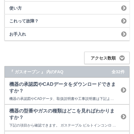
使い方
これって故障？
お手入れ
アクセス数順
『 ガスオーブン 』 内のFAQ
全32件
機器の承認図やCADデータをダウンロードできま
すか？
機器の承認図やCADデータ、取扱説明書や工事説明書は下記よりダウンロードしていただけます。 製品データダウンロード
機器の型番やガスの種類はどこを見ればわかりま
すか？
下記の項目から確認できます。 ガステーブル ビルトインコンロ 卓上型ガスオーブン ビルトインガスオーブン ガス炊飯器 ガス瞬間湯沸器 食器洗い乾燥機 レンジフード ガスファンヒーター ガス衣類乾燥機 給湯器 ガスふろがま 業務用炊飯器 業務用ガス赤外線グリラー ガステーブル 本体型番は、本体正面のリンナイロゴ(Rinnai)の下、もしくはロ...