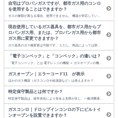
自宅はプロパンガスですが、都市ガス用のコンロ
を使用することはできますか？
ガスの種類が異なる場合、使用できません。 機器が対応しているガス種と、ガス会社から供給されいるガス種が異なると、 不完全燃焼により一酸化炭素中毒になったり、爆発着火でやけどをしたり、機器が故障する場合がありますので、絶対に使用しないでください。 ガス機器には、プロパンガス（LPG)用と、都市ガス用(12A・13A用)があり、ガスの種類に合わせて、製造しています。 ガス機器をご購入...
現在使用しているガス器具を、都市ガス用からプ
ロパンガス用、または、プロパンガス用から都市
ガス用に変更できますか？
ガス器具のガス種変更は可能です。 ただし、商品によっては部品が供給できないものもありますので、リンナイお客様センターまでご確認ください。 なお、ガス種変更作業は保証期間内でも有償となります。 部品を準備するのに通常約1週間～2週間ほど必要なため、事前にご予約をして頂きます様お願い致します。 器具が古い場合は部品の供給ができない場合もあります。
「電子コンベック」と「コンベック」の違いは？
「電子コンベック」とは 電子レンジの機能 ＋ ガスオーブンの機能を１台に集約した器具です。 電子レンジの単独運転、ガスオーブンの単独運転はもちろん、この2つの機能を同時に運転させることもできます。 ガスオーブンの力で表面をこんがりと焼き上げ、電子レンジの力で食材を中から加熱しますので、厚みのある食材（グラタン、ローストビーフ、ローストチキンなど）の調理に向いています。 「コンベッ...
ガスオーブン｜エラーコード11 が表示
ほかのガス機器（ガスコンロや給湯器など）は使えますか？
特定保守製品とは何ですか？
特定保守製品は、経年劣化により安全上支障が生じ、一般消費者の生命又は身体に対して重大な危害を及ぼすおそれが多いと認められる製品をいいます。 特定保守製品に指定されていた製品の所有者様には、「長期使用製品安全点検制度」により行う法定点検を受けることが求められていました。しかし、令和３年８月の消費生活用製品安全法の改正より下記の製品が特定保守製品の対象から除外されました。これによりリンナイの製...
ガスコンロ｜ドロップインコンロの下にビルトイ
ンオーブンを設置できますか？