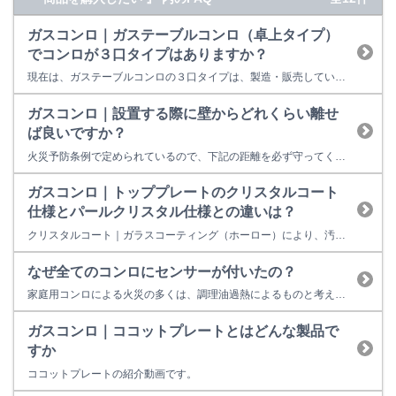
ガスコンロ｜ガステーブルコンロ（卓上タイプ）
でコンロが３口タイプはありますか？
現在は、ガステーブルコンロの３口タイプは、製造・販売していません。
ガスコンロ｜設置する際に壁からどれくらい離せ
ば良いですか？
火災予防条例で定められているので、下記の距離を必ず守ってください。距離が近いと火災の原因になります。 距離が確保できない場合は、別売の防熱板を取り付けてください。 防熱板はRinnai Style（リンナイスタイル）からご購入いただけます。 【テーブルコンロの場合】 【ビルトインコンロの場合】
ガスコンロ｜トッププレートのクリスタルコート
仕様とパールクリスタル仕様との違いは？
クリスタルコート｜ガラスコーティング（ホーロー）により、汚れが落ちやすく、傷つきにくいトッププレート パールクリスタル｜クリスタルコートの特長に加えて、更にガラスのような光沢感があるトッププレート
なぜ全てのコンロにセンサーが付いたの？
家庭用コンロによる火災の多くは、調理油過熱によるものと考えられています。 それらの事故を防止するために2008年10月よりガスコンロが法制化され、全口センサー搭載が義務化されました。
ガスコンロ｜ココットプレートとはどんな製品で
すか
ココットプレートの紹介動画です。