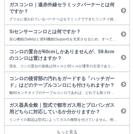
ガスコンロ｜遠赤外線セラミックバーナーとは何
ですか？
グリルに使われているバーナーはセラミックでできたリンナイ独自のバーナーです。 業務用としても扱われていて、長年利用してもきれいなまま利用していただけます。
Siセンサーコンロとは何ですか？
安心機能(Safety)と便利機能(Support)を充実させるため、すべてのバーナーに一歩進んだ賢い(intelligent)温度センサーを搭載したコンロです。 消し忘れ消火機能、焦げつき消火機能、立ち消え安全装置、調理油過熱防止装置、早切れ防止機能など様々な安全装置が内蔵され、すべてのコンロバーナーに搭載されています。詳しくは、こちらをご覧下さい。
コンロの置台が60cmしかありませんが、59.6cm
のコンロは置けますか？
現在、コンロ置台の規格は56ｃｍと60ｃｍが通常の主流であり、 その規格に合わせて設置ができるようなコンロサイズの設計にしてありますのでご使用いただけます。
コンロの後背部の汚れをガードする「ハッチガー
ド」はどのテーブルコンロにも付けられますか？
幅60センチタイプのテーブルコンロであれば、どれでも取り付けは可能です。 コンパクトタイプの56センチのテーブルコンロには使用できません。 ＜ハッチガードとは＞ ガステーブルこんろの後背部汚れをガードするオプション部材です。 フタ式ですので、元栓の開閉、ゴム管の点検ができます。 ハッチガードは、リンナイ商品取扱店様 または リンナイ公式部品販売サイト（Rinnai S...
ガス器具全般｜型式で都市ガス用とプロパンガス
用どちらに対応しているか分かりますか？
リンナイの製品は型式によってガスの種類を分けていません。例えば、「RUF-E1616SAW」という機種がありますが、プロパンガス（LPG）用と、都市ガス（13A）用をご用意しています。ご注文される際にはほしい機器の型式とガス種の種類（プロパンガス用または都市ガス用）を指定してください。
もっと見る