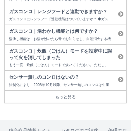
ガスコンロ｜レンジフードと連動できますか？
ガスコンロにレンジフード連動機能はついていますか？ ◆ガスコンロ型式の最初のアルファベットを確認 型式 レンジフード連動機能 RHS ● RHB ● RRB ● RHX ● それ以外 ×
ガスコンロ｜湯わかし機能とは何ですか？
湯沸し機能は、お湯が沸いたら音でお知らせし、自動消火する機能です。 タイマーを設定することで沸騰後にタイマーが作動し、時間経過後に消火することもできます。
ガスコンロ｜炊飯（ごはん）モードを設定中に誤
って火を消してしまった
もう一度、炊飯（ごはん）モードで炊いてください。 ただし、水分が少ない状態で再度点火した場合は、鍋底のお米が焦げてしまうことがあります。 ※おかゆの場合は、手動で様子を見ながら弱火で続けて炊いてください。 ※デリシアの場合は、15秒以内に再点火すると、炊飯モードを継続します。 【取扱説明書抜粋】
センサー無しのコンロはないの？
法制化により、2008年10月以降、センサー無しのコンロは生産していません（業務用・１口コンロは除く）。 また、2009年10月からは販売店などにあるセンサー無しコンロの在庫は法律で販売することができなくなりました。
もっと見る
総合商品情報サイト
カタログのご請求
修理のお