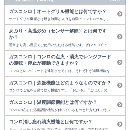
ガスコンロ｜オートグリル機能とは何ですか？
オートグリル機能とは焼き時間と火力を自動でコントロールし、魚を焼きあげたら自動消火する機能です。 設定方法はオートメニュー設定ボタンで、「干物」「切身」「姿焼」の種類を選択し、焼き加減設定ボタンでお客様のお好みに「強め」「標準」「弱め」を設定することができます。 【オートグリルボタンのイメージ】
あぶり・高温炒め（センサー解除）とは何です
か？
通常より高い温度でご使用いただける機能です。 約２９０℃で自動温度調節します。 ※本機能を使わない場合は約２５０℃になります 鍋をふる料理やあぶり料理、圧力鍋の調理など、 通常より高い温度でコンロをお使いいただく場合は、 センサー解除（高温調理）スイッチをご利用ください。 【スイッチのイメージ】 ※センサー解除スイッチを利用してもあ...
ガスコンロ｜コンロの点火・消火でレンジフード
の運転・停止が連動できますか？
コンロとレンジフードを連動させるには、それぞれが連動機能を持っている必要があります。 それぞれが連動機能を持っていても連動しない場合は通信フォーマットの確認をしてください。 ※連動の方法は赤外線通信で、２種類の通信フォーマットがあります。 リンナイのコンロはNECフォーマットを採用しています。 レンジフードが富士工業製の場合はNECフォーマットなので設定不要ですが、パナソニック製（家製...
ガスコンロ｜炊飯機能はどのようなものですか？
コンロでご飯を自動で炊く機能です。 「おかゆ」「ごはん」のスイッチを押し、火力をごはんマークに合わせるだけで、 火加減・時間はコンロにお任せ。 おいしいご飯が炊きあがります。※別売の専用炊飯鍋・炊飯釜の利用をオススメします。 リンナイ商品取扱店様、または リンナイ公式部品販売サイト（Rinnai Style（リンナイスタイル）） で購入が可能です。 【炊飯のイメージ】 ...
ガスコンロ｜温度調節機能とは何ですか？
コンロの左右に温度調節機能が付いているものと片方だけに付いているものがあります。 揚げる素材に応じて、お好みの温度に設定。 温度が低くなると大火に、 設定温度になると小火に。 自動で設定温度をキープする機能です。 揚げもの以外でもホットケーキや餃子など、 ホットプレートのように使うとさらに便利です。 【操作部のイメージ】 ...
コンロ消し忘れ消火機能とは何ですか？
万一、うっかり火を消し忘れても、約2時間（※）で自動消火する機能です。 ※一部の機種では、消火するまでの時間を変更できるものもあります。 ※Siセンサーコンロ発売前の一部の機種では、１時間で自動消火するものもあります。 詳しくは、取扱説明書をご覧ください。