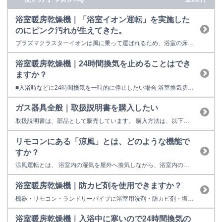
浴室暖房乾燥機｜「浴室イオン運転」を実施した
のにピンク汚れが生えてきた。
プラズマクラスターイオンは風に乗って運ばれるため、浴室の床面に風が当たらないとピンク汚れの抑制効果が低下します。 浴室の床面に風が当たる風向に設定してください。 ピンク汚れは繁殖力が強いため、浴室イオン運転を毎日実施しないとピンク汚れの抑制効果が低下します。 浴室イオン運転は毎日実施してください。 また、浴室イオン運転は運転開始予約ができるため予約設定をお勧めします。 浴室の24時...
浴室暖房乾燥機｜24時間換気を止めることはでき
ますか？
■入浴時などに24時間換気を一時的に停止したい場合 浴室換気切 スイッチを押してください。浴室からの換気を一時停止します。（設定時間を経過すると運転を開始します。） ■24時間換気を停止したい場合 24時間換気を止めることができますが、長時間停止しないでください。 居住空間の空気が汚染され、人体に影響をおよぼす原因となる場合があります。 24時間換気を止めるには、主に３...
ガス器具全般｜取扱説明書を購入したい
取扱説明書は、部品として販売しています。 購入方法は、以下の方法があります。 （１）リンナイ商品取扱い店様で購入する ご注文後、お取り寄せになります。 （２）インターネットを利用して購入する 交換部品はインターネットを利用して簡単にご購入いただけます。 【リンナイ公式部品販売サイト Rinnai Style（リンナイスタイル）】をご利用ください。 ※...
リモコンにある「涼風」とは、どのような機能で
すか？
涼風運転とは、 浴室内の湿気を屋外へ換気しながら、浴室内の空気を扇風機代わりに循環送風する機能です。 冷房ではありません。
浴室暖房乾燥機｜防カビ剤を使用できますか？
機器・リモコン・ランドリーパイプに浴室用洗剤・防カビ剤・塩素系洗剤・殺虫剤・ベンジン・シンナー・アルコール・アセトンなどの洗剤・溶剤をふきかけないでください。 万が一、かかったときは、さび、故障の原因になりますので、すぐに水でぬらした布でふき取ってください。 機器の樹脂部分に付着した洗剤などを放置するとひび割れ、変色などの原因になります。 また、煙が出るタイプの防カビ剤を使用するときに...
浴室暖房乾燥機｜入浴中に寒いので24時間換気の