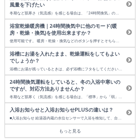
風量を下げたい
冬期など肌寒さ（気流感）を感じる場合は、「24時間換気」の換気風量を下げて運転をすることが出来ます。 製品によって以下の２通りの方法があります。 ・脱衣室のリモコンの「24時間換気」スイッチを押すたびに「標準」「冬期」と切り替わります。 ・脱衣室のリモコンの「入 標準/弱」スイッチを押すたびに「標準」「弱」と切り替わります。 通常は「標準」でご使用ください。
浴室乾燥暖房機｜24時間換気中に他のモード(暖
房・乾燥・換気)を使用出来ますか？
使用可能です。 暖房・乾燥・換気などのボタンを押すとそちらを優先するようになっています。 運転が終了すると24時間換気に戻ります。
浴槽にお湯を入れたまま、乾燥運転をしてもよい
でしょうか？
浴槽にお湯が残っているときは、必ず浴槽にフタをしてください。 フタをしないで、乾燥運転すると、お湯の蒸発に熱をとられてしまうので、乾燥時間が長くなってしまいます。
24時間換気運転をしていると、冬の入浴中寒いの
ですが、対応方法ありませんか？
冬期など肌寒く（気流感）を感じる場合は、「標準」から「弱」または「冬期」に切り替えていただくか（図-①）、24時間換気を一時停止してください（図-②）。 24時間換気運転中に他のモード（暖房・乾燥）に設定すると、24時間換気運転が一旦停止し他のモードを優先して運転します。 その後、設定した他のモードが終了すると24時間換気運転に戻ります。 ※写真の操作パネルは代表的なものになります...
入浴お知らせと入浴お知らせPLUSの違いは？
■入浴お知らせ 給湯器内蔵の水位センサーで入浴を検知して、台所リモコンとリンナイアプリに入浴中であることを表示。浴室に行かなくても誰かが入浴中であることが分かる機能です。 ※対応する全自動（フルオート）タイプの給湯器、対応リモコンの組み合わせに限ります。 ■入浴お知らせPLUS 浴室暖房乾燥機の人感センサーと給湯器の水位センサーによる入浴検知によって、入浴者の動きが検知できない時...
もっと見る