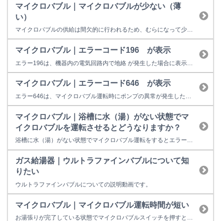
マイクロバブル｜マイクロバブルが少ない（薄
い）
マイクロバブルの供給は間欠的に行われるため、むらになって少なく見えることがあります。 設置条件（機器と浴槽との距離や配管形状・浴槽の設置高さ・浴槽の大きさ・循環金具の取付位置）によって、マイクロバブルの広がり方は異なります。
マイクロバブル｜エラーコード196 が表示
エラー196は、機器内の電気回路内で地絡 が発生した場合に表示されます。 運転スイッチを一旦切、再操作をしても改善しない場合は機器の不具合の可能性があります。 【考えられる故障箇所】 電装ユニット等 修理料金の目安は以下のとおりです。 31,600円～56,900円（税込） 【ご注意事項】 実際の修理料金は修理員よりご案内いたします。 訪問した場合は、修理を行わなくても出張費...
マイクロバブル｜エラーコード646 が表示
エラー646は、マイクロバブル運転時にポンプの異常が発生した場合に表示されます。 【考えられる故障箇所】 ポンプ、電装ユニット等 修理料金の目安は以下のとおりです。 37,900円～56,900円（税込） 【ご注意事項】 実際の修理料金は修理員よりご案内いたします。 訪問した場合は、修理を行わなくても出張費や故障診断料などが発生します。 設置状況（高所、狭所等）や作業内容（機...
マイクロバブル｜浴槽に水（湯）がない状態でマ
イクロバブルを運転させるとどうなりますか？
浴槽に水（湯）がない状態でマイクロバブル運転をするとエラーが表示され使用することはできません。又、給湯器内部のポンプを傷める原因となります。
ガス給湯器｜ウルトラファインバブルについて知
りたい
ウルトラファインバブルについての説明動画です。
マイクロバブル｜マイクロバブル運転時間が短い
お湯張りが完了している状態でマイクロバブルスイッチを押すと、約10～15分のマイクロバブル運転を行います。 自動湯張りと連動している場合は、自動スイッチを押すと自動湯はりの終了後（保温開始時）に約20～30分のマイクロバブル運転を行います。 機器と浴槽との距離や配管形状によってマイクロバブルの運転時間は長くなったり短くなったりすることがあります。