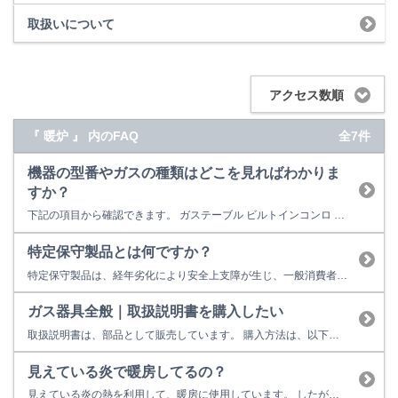
取扱いについて
アクセス数順
『 暖炉 』 内のFAQ
全7件
機器の型番やガスの種類はどこを見ればわかりま
すか？
下記の項目から確認できます。 ガステーブル ビルトインコンロ 卓上型ガスオーブン ビルトインガスオーブン ガス炊飯器 ガス瞬間湯沸器 食器洗い乾燥機 レンジフード ガスファンヒーター ガス衣類乾燥機 給湯器 ガスふろがま 業務用炊飯器 業務用ガス赤外線グリラー ガステーブル 本体型番は、本体正面のリンナイロゴ(Rinnai)の下、もしくはロ...
特定保守製品とは何ですか？
特定保守製品は、経年劣化により安全上支障が生じ、一般消費者の生命又は身体に対して重大な危害を及ぼすおそれが多いと認められる製品をいいます。 特定保守製品に指定されていた製品の所有者様には、「長期使用製品安全点検制度」により行う法定点検を受けることが求められていました。しかし、令和３年８月の消費生活用製品安全法の改正より下記の製品が特定保守製品の対象から除外されました。これによりリンナイの製...
ガス器具全般｜取扱説明書を購入したい
取扱説明書は、部品として販売しています。 購入方法は、以下の方法があります。 （１）リンナイ商品取扱い店様で購入する ご注文後、お取り寄せになります。 （２）インターネットを利用して購入する 交換部品はインターネットを利用して簡単にご購入いただけます。 【リンナイ公式部品販売サイト Rinnai Style（リンナイスタイル）】をご利用ください。 ※...
見えている炎で暖房してるの？
見えている炎の熱を利用して、暖房に使用しています。 したがって、暖房用の燃焼部分が他にあるわけではありません。