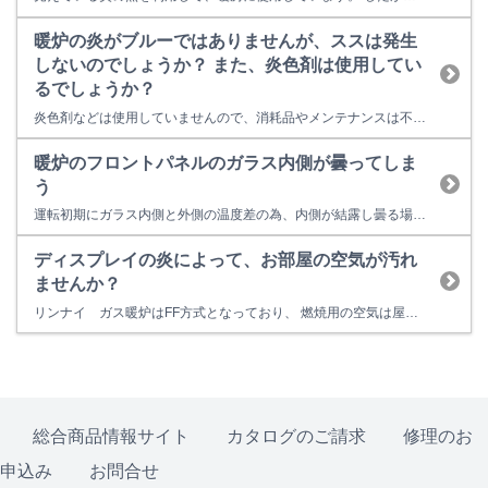
暖炉の炎がブルーではありませんが、ススは発生
しないのでしょうか？ また、炎色剤は使用してい
るでしょうか？
炎色剤などは使用していませんので、消耗品やメンテナンスは不要です。 また、自然な炎の色になるように、空気量を調整していますので、ススも出ません。
暖炉のフロントパネルのガラス内側が曇ってしま
う
運転初期にガラス内側と外側の温度差の為、内側が結露し曇る場合がありますが、時間経過により曇りが取れます。 なお、取れない場合はそのほかの原因が考えられます。 ●相談・修理のお申込みはこちらへお願いします。 リンナイお客様センター ■電話で依頼 ｜フリーダイヤル 0120-054-321 携帯電話から｜ナビダイヤル 0570-550-258 (通話料がかかります） ...
ディスプレイの炎によって、お部屋の空気が汚れ
ませんか？
リンナイ ガス暖炉はFF方式となっており、 燃焼用の空気は屋外より取り入れ、排気も屋外へ排出します。 排気ガスは室内には出てこないため、換気の必要が無いクリーンな暖房機です。
総合商品情報サイト
カタログのご請求
修理のお
申込み
お問合せ