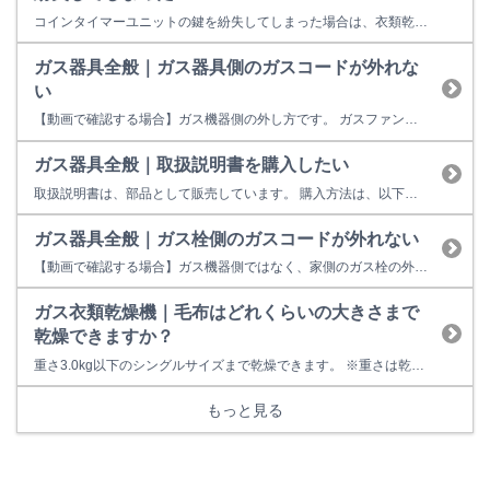
コインタイマーユニットの鍵を紛失してしまった場合は、衣類乾燥機を購入した販売店様に購入依頼をしてください。 ※リンナイで鍵の直接販売はしていません。
ガス器具全般｜ガス器具側のガスコードが外れな
い
【動画で確認する場合】ガス機器側の外し方です。 ガスファンヒーター、ガス炊飯器、ガス衣類乾燥機など。
ガス器具全般｜取扱説明書を購入したい
取扱説明書は、部品として販売しています。 購入方法は、以下の方法があります。 （１）リンナイ商品取扱い店様で購入する ご注文後、お取り寄せになります。 （２）インターネットを利用して購入する 交換部品はインターネットを利用して簡単にご購入いただけます。 【リンナイ公式部品販売サイト Rinnai Style（リンナイスタイル）】をご利用ください。 ※...
ガス器具全般｜ガス栓側のガスコードが外れない
【動画で確認する場合】ガス機器側ではなく、家側のガス栓の外し方です。
ガス衣類乾燥機｜毛布はどれくらいの大きさまで
乾燥できますか？
重さ3.0kg以下のシングルサイズまで乾燥できます。 ※重さは乾燥時 ※５kg・８kgタイプの衣類乾燥機のみ毛布の乾燥に対応 【取扱説明書抜粋】
もっと見る