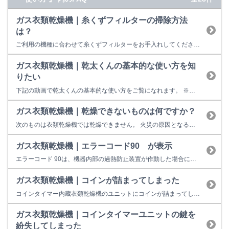
ガス衣類乾燥機｜糸くずフィルターの掃除方法
は？
ご利用の機種に合わせて糸くずフィルターをお手入れしてください。 【糸くずフィルターお手入れ方法】 RDT-93/63シリーズ RDT-31/54/80/53/80シリーズ RDTC-80/54S/60CT/90CTシリーズ RDT-52Sシリーズ 糸くずフィルターに布ぼこりがたまりすぎると、フィルター掃除ランプが点灯...
ガス衣類乾燥機｜乾太くんの基本的な使い方を知
りたい
下記の動画で乾太くんの基本的な使い方をご覧になれます。 ※動画の乾太くんはRDT-80タイプ より詳しい内容は取扱説明書をご覧ください。リンナイダウンロードサービスはこちら
ガス衣類乾燥機｜乾燥できないものは何ですか？
次のものは衣類乾燥機では乾燥できません。 火災の原因となるもの 衣類自体を傷めるもの 機器を傷める原因となるもの 【火災の原因となるもの 】 ■油、薬品などが付着した衣類 （雑巾やタオル類も含む 食用油、機械油、動物系油、ドライクリーニング液、パーマ液、美容オイル（ボディオイル、エステ系のオイルなど）、ベンジン、シンナー、ガソリン、灯油、アルコールなど ■樹脂（セル...
ガス衣類乾燥機｜エラーコード90 が表示
エラーコード 90は、機器内部の過熱防止装置が作動した場合に表示します。排気部が閉塞されていたり、①糸くずフィルターがほこり詰まりや目詰まり、②吸気フィルターがほこり詰まりしている可能性があります。 ①糸くずフィルターのお手入れ ②吸気フィルターのお手入れ ③排湿口吹き出し口のお手入れ ワイヤーチューブブラシ等を利用して吹き出し口のほこりを除去してください。高所作業になる...
ガス衣類乾燥機｜コインが詰まってしまった
コインタイマー内蔵衣類乾燥機のユニットにコインが詰まってしまった（入らなくなった）場合は、衣類乾燥機の管理者にご相談ください。 ※リンナイの修理サービスでコインタイマーの解錠をすることはできません。
ガス衣類乾燥機｜コインタイマーユニットの鍵を
紛失してしまった