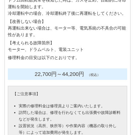
ドラム回転数異常を検知した時は、ガスを止め、自動的に冷却
運転を開始します。
冷却運転中の場合、冷却運転終了後に再運転をしてください。
【改善しない場合】
再運転出来ない場合は、モーター等、電気系統の不具合の可能
性があります。
【考えられる故障箇所】
モーター、ドラムベルト、電装ユニット
修理料金の目安は以下のとおりです。
22,700円
～44
,200円
（税込）
【
ご注意事項
】
実際の修理料金は修理員よりご案内いたします。
訪問した場合は、修理を行わなくても出張費や故障診断料
などが発生します。
設置状況（高所、狭所等）や作業内容（機器の取り外し
等）によって追加費用が発生します。