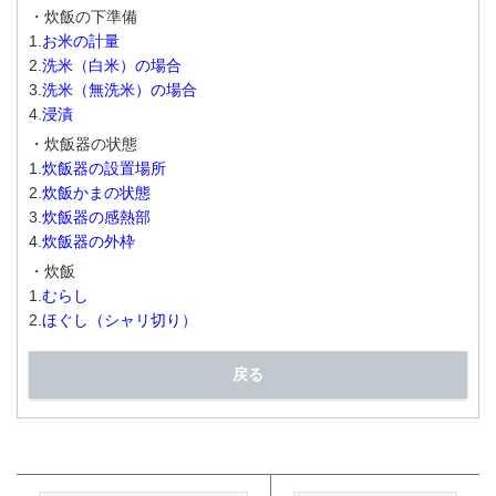
・炊飯の下準備
1.
お米の計量
2.
洗米（白米）の場合
3.
洗米（無洗米）の場合
4.
浸漬
・炊飯器の状態
1.
炊飯器の設置場所
2.
炊飯かまの状態
3.
炊飯器の感熱部
4.
炊飯器の外枠
・炊飯
1.
むらし
2.
ほぐし（シャリ切り）
戻る