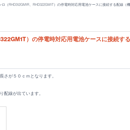
ロ（RHD312GM1R、RHD322GM1T）の停電時対応用電池ケースに接続する配線
RHD322GM1T）の停電時対応用電池ケースに接
長さが５０ｃｍとなります。
り配線が出ています。