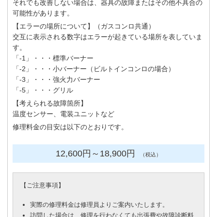
それでも改善しない場合は、器具の故障またはその他不具合の
可能性があります。
【エラーの場所について】（ガスコンロ共通）
交互に表示される数字はエラーが起きている場所を表していま
す。
「-1」・・・標準バーナー
「-2」・・・小バーナー（ビルトインコンロの場合）
「-3」・・・強火力バーナー
「-5」・・・グリル
【考えられる故障箇所】
温度センサー、電装ユニットなど
修理料金の目安は以下のとおりです。
12,600円
～18
,900円
（税込）
【
ご注意事項
】
実際の修理料金は修理員よりご案内いたします。
訪問した場合は、修理を行わなくても出張費や故障診断料