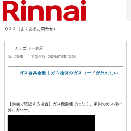
Ｑ＆Ａ（よくあるお問合せ）
カテゴリー表示
No : 2345
更新日時 : 2024/07/25 13:34
ガス器具全般｜ガス栓側のガスコードが外れない
【動画で確認する場合】ガス機器側ではなく、家側のガス栓の
外し方です。