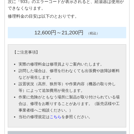
次に『933』のエラーコードが表示されると、給湯器は使用が
できなくなります。
修理料金の目安は以下のとおりです。
12,600円
～21
,200円
（税込）
【
ご注意事項
】
実際の修理料金は修理員よりご案内いたします。
訪問した場合は、修理を行わなくても出張費や故障診断料
などが発生します。
設置状況（高所、狭所等）や作業内容（機器の取り外し
等）によって追加費用が発生します。
作業に危険がともなう場所に製品が取り付けられている場
合は、修理をお断りすることがあります。（販売店様や工
事業者様へご相談ください。）
当社の修理規定は
こちら
を参照ください。