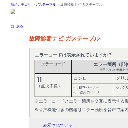
商品カテゴリ
>
ガステーブル
>
故障診断ナビ-ガステーブル-
戻る
故障診断ナビ-ガステーブル-
エラーコードは表示されていますか？
エラーコード
エラー箇所（部
表示されない機種あ
11
コンロ
グリ
（点火不良）
-1：標準バーナー
-5：グ
-3：強火力バーナー
※エラーコードとエラー箇所を交互に表示する
※音声機能付きの機器はエラー箇所を音声で案
表示されている