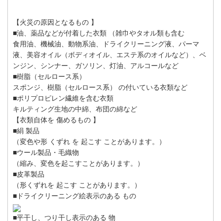
【火災の原因となるもの 】
■油、薬品などが付着した衣類 （雑巾やタオル類も含む
食用油、機械油、動物系油、ドライクリーニング液、パーマ
液、美容オイル（ボディオイル、エステ系のオイルなど）、ベ
ンジン、シンナー、ガソリン、灯油、アルコールなど
■樹脂（セルロース系）
スポンジ、樹脂（セルロース系） の付いている衣類など
■ポリプロピレン繊維を含む衣類
キルティング生地の中綿、布団の綿など
【衣類自体を 傷めるもの 】
■絹 製品
（変色や形 くずれ を 起こす ことがあります。）
■ウール製品・毛織物
（縮み、変色を起こすことがあります。）
■皮革製品
（形くずれを 起こす ことがあります。）
■ドライクリーニング絵表示のある もの
■平干し、つり干し表示のある 物