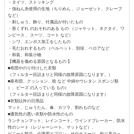
・タイツ、ストッキング
・強ねん糸使用の生地（ちりめん 、ジョーゼット、クレープ
など）
・刺しゅう、飾り、付属品が付いたもの
・形くずれ のおそれのある もの （ジャケット、ネクタイ、ワ
ンピース 、スーツ、コート など）
・シワ、エンボス加工をしたもの
・毛だおれするもの （ベルベット、別珍、ベロアなど
・和装、和装小物
【機器を傷める原因となるもの 】
■布団やのり付けした衣類
（フィルター目詰まりと同様の故障原因になります。）
■座布団、クッション、枕 など 中綿やウレタン スポンジ類
）、ビーズ の入っている もの）
（フィルター目詰まりと同様の故障原因になります）
■衣類以外の日用品
マット、じゅうたん、傘、カツラ、割れものなど
■通気性の悪い衣類や防水性のもの
ランチョンマット、レインコート、ウインドブレーカー、防水
性のシート（レジャーシート、マットなど）、
ビニール製品、介護用エプロン、サウナスーツ、釣り具ウェ