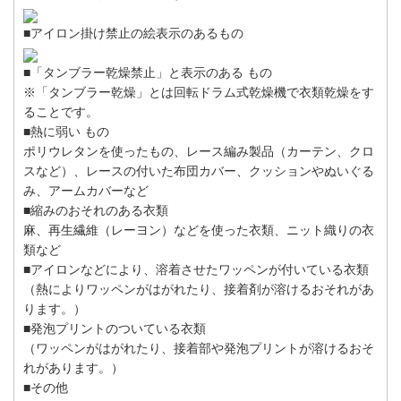
■アイロン掛け禁止の絵表示のあるもの
■「タンブラー乾燥禁止」と表示のある もの
※「タンブラー乾燥」とは回転ドラム式乾燥機で衣類乾燥をす
ることです。
■熱に弱い もの
ポリウレタンを使ったもの、レース編み製品（カーテン、クロ
スなど）、レースの付いた布団カバー、クッションやぬいぐる
み、アームカバーなど
■縮みのおそれのある衣類
麻、再生繊維（レーヨン）などを使った衣類、ニット織りの衣
類など
■アイロンなどにより、溶着させたワッペンが付いている衣類
（熱によりワッペンがはがれたり、接着剤が溶けるおそれがあ
ります。）
■発泡プリントのついている衣類
（ワッペンがはがれたり、接着部や発泡プリントが溶けるおそ
れがあります。）
■その他