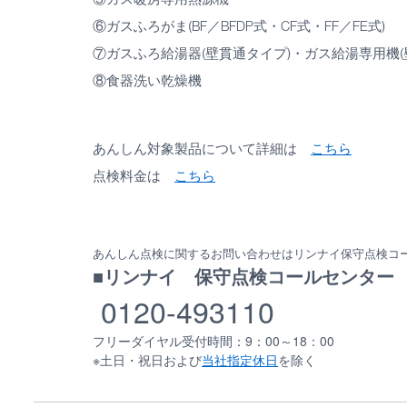
⑥ガスふろがま(BF／BFDP式・CF式・FF／FE式)
⑦ガスふろ給湯器(壁貫通タイプ)・ガス給湯専用機(
⑧食器洗い乾燥機
あんしん対象製品について詳細は
こちら
点検料金は
こちら
あんしん点検に関するお問い合わせはリンナイ保守点検コ
■リンナイ 保守点検コールセンター
0120-493110
フリーダイヤル受付時間：9：00～18：00
※土日・祝日および
当社指定休日
を除く