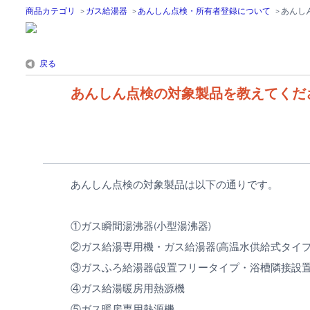
商品カテゴリ
>
ガス給湯器
>
あんしん点検・所有者登録について
>
あんし
戻る
あんしん点検の対象製品を教えてくだ
あんしん点検の対象製品は以下の通りです。
①ガス瞬間湯沸器(小型湯沸器)
②ガス給湯専用機・ガス給湯器(高温水供給式タ
③ガスふろ給湯器(設置フリータイプ・浴槽隣接設置
④ガス給湯暖房用熱源機
⑤ガス暖房専用熱源機