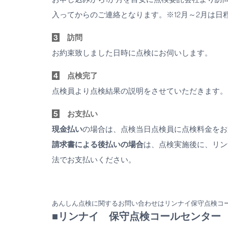
入ってからのご連絡となります。※12月～2月は
3
訪問
お約束致しました日時に点検にお伺いします。
4
点検完了
点検員より点検結果の説明をさせていただきます。
5
お支払い
現金払い
の場合は、点検当日点検員に点検料金をお
請求書による後払いの場合
は、点検実施後に、リン
法でお支払いください。
あんしん点検に関するお問い合わせはリンナイ保守点検コ
■リンナイ 保守点検コールセンター