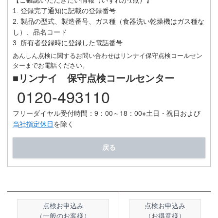
【ご確認いただきたい情報（いずれか1点）】
1. 登録完了通知に記載の登録番号
2. 製品の型式、製造番号、ガス種（食器洗い乾燥機はガス種な
し）、品名コード
3. 所有者登録時に登録した電話番号
あんしん点検に関するお問い合わせはリンナイ保守点検コールセン
ターまでお電話ください。
■リンナイ 保守点検コールセンター
0120-493110
フリーダイヤル受付時間：9：00～18：00
※土日・祝日および
当社指定休日
を除く
戻る
点検お申込み
点検お申込み
（一般のお客様）
（お得意様）