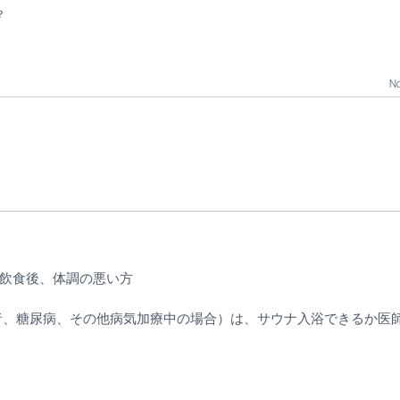
？
No
飲食後、体調の悪い方
者、糖尿病、その他病気加療中の場合）は、サウナ入浴できるか医