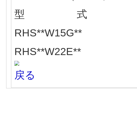
型 式
RHS**W15G**
RHS**W22E**
戻る