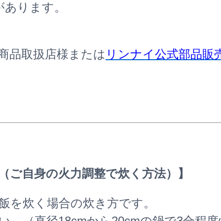
があります。
商品取扱店様または
リンナイ公式部品販売サイ
（ご自身の火力調整で炊く方法）】
飯を炊く場合の炊き方です。
。（直径18cmから20cmの鍋で3合程