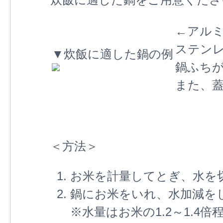
←アル
ステン
▼炊飯に適した鍋の例
鍋ふち
また、
＜方法＞
お米を計量してとぎ、水を
鍋にお米をいれ、水加減をし
※水量はお米の1.2～1.4