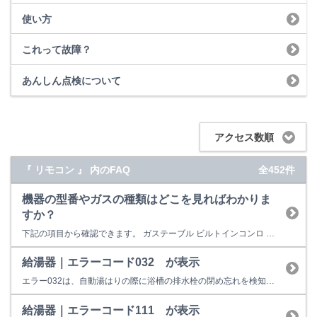
使い方
これって故障？
あんしん点検について
アクセス数順
『 リモコン 』 内のFAQ
全452件
機器の型番やガスの種類はどこを見ればわかりま
すか？
下記の項目から確認できます。 ガステーブル ビルトインコンロ 卓上型ガスオーブン ビルトインガスオーブン ガス炊飯器 ガス瞬間湯沸器 食器洗い乾燥機 レンジフード ガスファンヒーター ガス衣類乾燥機 給湯器 ガスふろがま 業務用炊飯器 業務用ガス赤外線グリラー ガステーブル 本体型番は、本体正面のリンナイロゴ(Rinnai)の下、もしくはロ...
給湯器｜エラーコード032 が表示
エラー032は、自動湯はりの際に浴槽の排水栓の閉め忘れを検知したときの表示です。 （１）排水栓はしっかりと閉まっていますか？ お湯はり時に排水栓の閉め忘れ、若しくは排水栓がしっかり閉まっていないと、お湯が排水口から抜けてしまい、循環口まで貯まりませんので、リモコンに032と表示して停止してしまいます。 （２）循環口のフィルタは、ごみ等で詰っていませんか？ ポンプ循環で機器内部...
給湯器｜エラーコード111 が表示