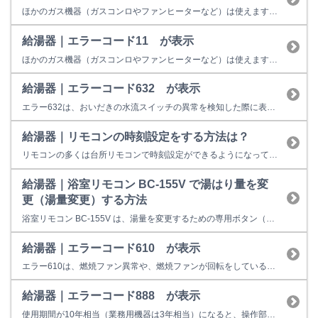
ほかのガス機器（ガスコンロやファンヒーターなど）は使えますか？
給湯器｜エラーコード11 が表示
ほかのガス機器（ガスコンロやファンヒーターなど）は使えますか？
給湯器｜エラーコード632 が表示
エラー632は、おいだきの水流スイッチの異常を検知した際に表示します。 下記をご確認ください。それでも改善しない場合は機器の故障またはその他不具合の可能性があります。 （1）浴槽内のお湯（水）は、循環アダプタが十分に隠れるくらいありますか？ 水位が循環アダプタより低い場合は、おいだきが出来ないため、エラーを表示することがあります。 （2）循環アダプタのフィルタが汚れていませんか？ ...
給湯器｜リモコンの時刻設定をする方法は？
リモコンの多くは台所リモコンで時刻設定ができるようになっています。 取扱説明書は、リンナイホームページからダウンロードできます。 リンナイダウンロードサービスをご利用ください。 ※事前にご自宅の台所リモコンの型式（MC-○○）をご確認ください。 リンナイダウンロードサービスで型式検索しても取扱説明書が出て来ない場合 リモコンの型式（MC-○○、BC-○○）以外に、MBC-○...
給湯器｜浴室リモコン BC-155V で湯はり量を変
更（湯量変更）する方法
浴室リモコン BC-155V は、湯量を変更するための専用ボタン（湯量変更ボタン）が無いタイプです。 また、浴槽に自動湯はりする場合、「自動」ボタンを押してお湯はりをすると、「自動」ボタンを押した直後から約１０秒間、リモコンの表示部（ふろ設定温度表示部の所）に現在設定されている水位（又は湯量）を表示し、約１０秒後に元の設定温度の表示に戻ります。 ご使用のリモコンで湯量変更する場合は、 ...
給湯器｜エラーコード610 が表示
エラー610は、燃焼ファン異常や、燃焼ファンが回転をしているのに 回転を検知しない症状が発生した場合に表示します。 お客様での対処方法は、運転スイッチを一旦切っていただき、再操作をお願い致します。 【改善しない場合】 給湯用燃焼ファンモーターや、電装ユニット等の故障の可能性がございますので、修理が必要となります。 修理料金の目安は以下のとおりです。 18,900円～80,5...
給湯器｜エラーコード888 が表示
使用期間が10年相当（業務用機器は3年相当）になると、操作部またはリモコンに「888」を表示して点検時期をお知らせします。 故障表示ではないため、そのまま使用することもできますが、経年劣化に起因する製品事故を防止するため、あんしん点検をおすすめしています。点検を受けない場合はお早めの取り替えをおすすめしています。 ※イラストは一例です。製品によっては上図と異なる場合があります...