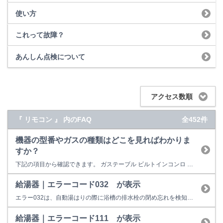
使い方
これって故障？
あんしん点検について
アクセス数順
『 リモコン 』 内のFAQ
全452件
機器の型番やガスの種類はどこを見ればわかりま
すか？
下記の項目から確認できます。 ガステーブル ビルトインコンロ 卓上型ガスオーブン ビルトインガスオーブン ガス炊飯器 ガス瞬間湯沸器 食器洗い乾燥機 レンジフード ガスファンヒーター ガス衣類乾燥機 給湯器 ガスふろがま 業務用炊飯器 業務用ガス赤外線グリラー ガステーブル 本体型番は、本体正面のリンナイロゴ(Rinnai)の下、もしくはロ...
給湯器｜エラーコード032 が表示
エラー032は、自動湯はりの際に浴槽の排水栓の閉め忘れを検知したときの表示です。 （１）排水栓はしっかりと閉まっていますか？ お湯はり時に排水栓の閉め忘れ、若しくは排水栓がしっかり閉まっていないと、お湯が排水口から抜けてしまい、循環口まで貯まりませんので、リモコンに032と表示して停止してしまいます。 （２）循環口のフィルタは、ごみ等で詰っていませんか？ ポンプ循環で機器内部...
給湯器｜エラーコード111 が表示