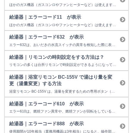
ほかのガス機器（ガスコンロやファンヒーターなど）は使えますか？
給湯器｜エラーコード11 が表示
ほかのガス機器（ガスコンロやファンヒーターなど）は使えますか？
給湯器｜エラーコード632 が表示
エラー632は、おいだきの水流スイッチの異常を検知した際に表示します。 下記をご確認ください。それでも改善しない場合は機器の故障またはその他不具合の可能性があります。 （1）浴槽内のお湯（水）は、循環アダプタが十分に隠れるくらいありますか？ 水位が循環アダプタより低い場合は、おいだきが出来ないため、エラーを表示することがあります。 （2）循環アダプタのフィルタが汚れていませんか？ ...
給湯器｜リモコンの時刻設定をする方法は？
リモコンの多くは台所リモコンで時刻設定ができるようになっています。 取扱説明書は、リンナイホームページからダウンロードできます。 リンナイダウンロードサービスをご利用ください。 ※事前にご自宅の台所リモコンの型式（MC-○○）をご確認ください。 リンナイダウンロードサービスで型式検索しても取扱説明書が出て来ない場合 リモコンの型式（MC-○○、BC-○○）以外に、MBC-○...
給湯器｜浴室リモコン BC-155V で湯はり量を変
更（湯量変更）する方法
浴室リモコン BC-155V は、湯量を変更するための専用ボタン（湯量変更ボタン）が無いタイプです。 また、浴槽に自動湯はりする場合、「自動」ボタンを押してお湯はりをすると、「自動」ボタンを押した直後から約１０秒間、リモコンの表示部（ふろ設定温度表示部の所）に現在設定されている水位（又は湯量）を表示し、約１０秒後に元の設定温度の表示に戻ります。 ご使用のリモコンで湯量変更する場合は、 ...
給湯器｜エラーコード610 が表示
エラー610は、燃焼ファン異常や、燃焼ファンが回転をしているのに 回転を検知しない症状が発生した場合に表示します。 お客様での対処方法は、運転スイッチを一旦切っていただき、再操作をお願い致します。 【改善しない場合】 給湯用燃焼ファンモーターや、電装ユニット等の故障の可能性がございますので、修理が必要となります。 修理料金の目安は以下のとおりです。 18,900円～80,5...
給湯器｜エラーコード888 が表示
使用期間が10年相当（業務用機器は3年相当）になると、操作部またはリモコンに「888」を表示して点検時期をお知らせします。 故障表示ではないため、そのまま使用することもできますが、経年劣化に起因する製品事故を防止するため、あんしん点検をおすすめしています。点検を受けない場合はお早めの取り替えをおすすめしています。 ※イラストは一例です。製品によっては上図と異なる場合があります...