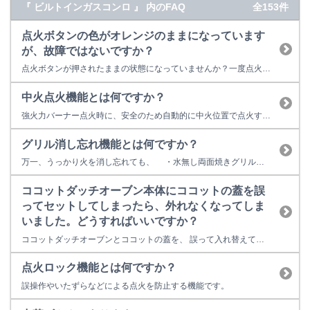
『 ビルトインガスコンロ 』 内のFAQ
全153件
点火ボタンの色がオレンジのままになっています
が、故障ではないですか？
点火ボタンが押されたままの状態になっていませんか？一度点火ボタンを押して消火の位置に戻してください。ボタンを押したままの場合、ボタンの色がオレンジ色になるタイプもあります。
中火点火機能とは何ですか？
強火力バーナー点火時に、安全のため自動的に中火位置で点火する機能です。
グリル消し忘れ機能とは何ですか？
万一、うっかり火を消し忘れても、 ・水無し両面焼きグリルは 約15分 ・水無し、水有り片面焼きグリルは 約20分 で自動消火する機能です。
ココットダッチオーブン本体にココットの蓋を誤
ってセットしてしまったら、外れなくなってしま
いました。どうすればいいですか？
ココットダッチオーブンとココットの蓋を、 誤って入れ替えて使用した場合（ココットダッチオーブン本体にココット蓋の組み合わせ）、 蓋が噛み込んでしまうおそれがあります。 噛み込んでしまった場合には、 ココットの蓋のスリットからお湯を注ぐと蓋が外れる場合があります。 ※やけどに注意してください 上...
点火ロック機能とは何ですか？
誤操作やいたずらなどによる点火を防止する機能です。