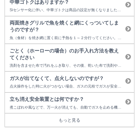
中華ゴトクはありますか？
Siセンサー化に伴い、中華ゴトクは商品の設定が無くなりました。 これは、中華ゴトクを使用すると、鍋の底面の位置が高くなってしまい、それにより鍋底の温度を検知するセンサーが届かなくなってしまうためです。
両面焼きグリルで魚を焼くと網にくっついてしま
うのですが？
魚（食材）を焼き網に置く前に予熱を１～２分行ってください。また焼き網に食用油を薄く塗ると魚の身がくっつきにくくなります。 網から魚をとるのに便利な「魚とって」を別売品として用意しています。 （一部製品には同梱） 魚とっては、リンナイ商品取扱店様、または リンナイ公式部品販売サイト（Rinnai Style（リンナイスタイル）） で購入が可能です。 →Rinnai Style（...
ごとく（ホーローの場合）のお手入れ方法を教え
てください
洗剤を含ませた布で汚れをふき取り、その後、乾いた布で洗剤や水気をふき取ってください。 ※洗剤は、台所用中性洗剤を薄めてお使いください。 汚れがひどいときは、 つけ置きした後、洗剤で丸洗いしてください。 それでも汚れが取れないときは、煮洗いするとさらに汚れが落としやすくなります。 1.水を入れた大きな鍋にごとくを入れ、30分程度加熱する。 2.水洗いし、水気をふき取る。
ガスが出てなくて、点火しないのですが？
点火操作をした時に火がつかない場合、ガスの元栓でガスが安全遮断されていることが考えられます。ガスの臭いがしない時は、ガス元栓のコックの開け閉めを２～３回試してください。この作業によりガス栓が開きますので、再度ガス機器の点火操作を試してみてください。
立ち消え安全装置とは何ですか？
煮こぼれや風などで、万一火が消えても、自動でガスを止める機能です。
もっと見る