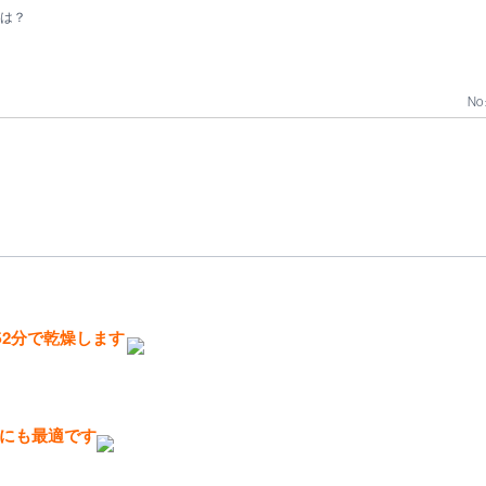
は？
No 
52分で乾燥します
にも最適です