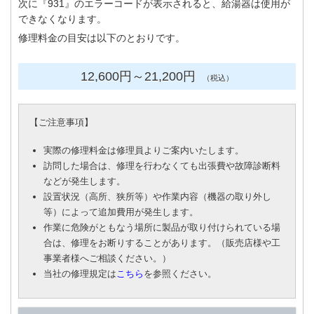
次に『931』のエラーコードが表示されると、給湯器は使用が
できなくなります。
修理料金の目安は以下のとおりです。
12,600円
～21
,200円
（税込）
【
ご注意事項
】
実際の修理料金は修理員よりご案内いたします。
訪問した場合は、修理を行わなくても出張費や故障診断料
などが発生します。
設置状況（高所、狭所等）や作業内容（機器の取り外し
等）によって追加費用が発生します。
作業に危険がともなう場所に製品が取り付けられている場
合は、修理をお断りすることがあります。（販売店様や工
事業者様へご相談ください。）
当社の修理規定は
こちら
を参照ください。