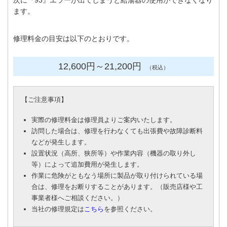
次に『93』エラーが出てしまうと給湯器の使用ができなくなり
ます。
修理料金の目安は以下のとおりです。
12,600円
～21
,200円
（税込）
【
ご注意事項
】
実際の修理料金は修理員よりご案内いたします。
訪問した場合は、修理を行わなくても出張費や故障診断料
などが発生します。
設置状況（高所、狭所等）や作業内容（機器の取り外し
等）によって追加費用が発生します。
作業に危険がともなう場所に製品が取り付けられている場
合は、修理をお断りすることがあります。（販売店様や工
事業者様へご相談ください。）
当社の修理規定は
こちら
を参照ください。