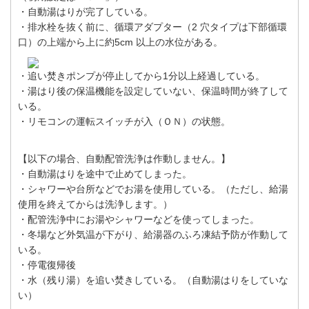
・自動湯はりが完了している。
・排水栓を抜く前に、循環アダプター（2 穴タイプは下部循環
口）の上端から上に約5cm 以上の水位がある。
・追い焚きポンプが停止してから1分以上経過している。
・湯はり後の保温機能を設定していない、保温時間が終了して
いる。
・リモコンの運転スイッチが入（ＯＮ）の状態。
【以下の場合、自動配管洗浄は作動しません。】
・自動湯はりを途中で止めてしまった。
・シャワーや台所などでお湯を使用している。（ただし、給湯
使用を終えてからは洗浄します。）
・配管洗浄中にお湯やシャワーなどを使ってしまった。
・冬場など外気温が下がり、給湯器のふろ凍結予防が作動して
いる。
・停電復帰後
・水（残り湯）を追い焚きしている。（自動湯はりをしていな
い）